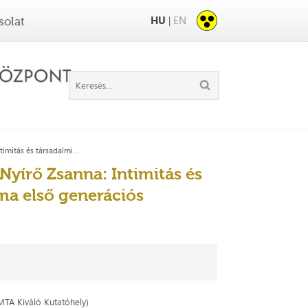
HU
EN
|
solat
timitás és társadalmi...
 Nyírő Zsanna: Intimitás és
ma első generációs
TA Kiváló Kutatóhely)