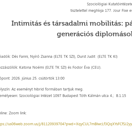
Szociológiai Kutatóintéze
tisztelettel meghívja 177. Jour Fixe
Intimitás és társadalmi mobilitás: 
generációs diplomáso
őadók: Dés Fanni, Nyírő Zsanna (ELTE TK SZI), Durst Judit (ELTE TK KI)
zzászólók: Katona Noémi (ELTE TK SZI) és Fodor Éva (CEU).
őpont: 2026. június 25. csütörtök 13:00
lyszín: Az eseményt hibrid formában tartjuk meg.
emélyesen: Szociológiai Intézet 1097 Budapest Tóth Kálmán utca 4.; B.1.15
line: Zoom link:
tps://us06web.zoom.us/j/81120939704?pwd=XqyCUL7mBIwcLf3QqXYsFCfSJ2yy