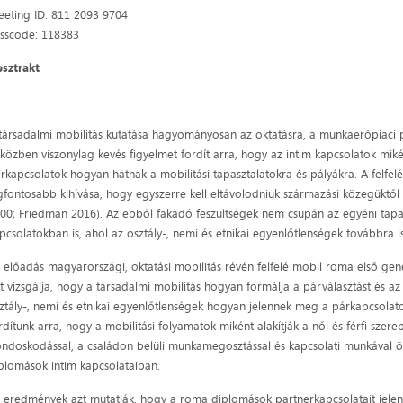
eting ID: 811 2093 9704
sscode: 118383
bsztrakt
társadalmi mobilitás kutatása hagyományosan az oktatásra, a munkaerőpiaci po
közben viszonylag kevés figyelmet fordít arra, hogy az intim kapcsolatok miként
rkapcsolatok hogyan hatnak a mobilitási tapasztalatokra és pályákra. A felfe
gfontosabb kihívása, hogy egyszerre kell eltávolodniuk származási közegüktől 
00; Friedman 2016). Az ebből fakadó feszültségek nem csupán az egyéni tapas
pcsolatokban is, ahol az osztály-, nemi és etnikai egyenlőtlenségek továbbra is
 előadás magyarországi, oktatási mobilitás révén felfelé mobil roma első gen
t vizsgálja, hogy a társadalmi mobilitás hogyan formálja a párválasztást és az
ztály-, nemi és etnikai egyenlőtlenségek hogyan jelennek meg a párkapcsol
rdítunk arra, hogy a mobilitási folyamatok miként alakítják a női és férfi szer
ndoskodással, a családon belüli munkamegosztással és kapcsolati munkával
plomások intim kapcsolataiban.
 eredmények azt mutatják, hogy a roma diplomások partnerkapcsolatait jelentős 