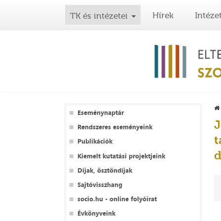
Hírek
Intéze
TK és intézetei
Eseménynaptár
J
Rendszeres eseményeink
t
Publikációk
d
Kiemelt kutatási projektjeink
Díjak, ösztöndíjak
Sajtóvisszhang
socio.hu - online folyóirat
Évkönyveink