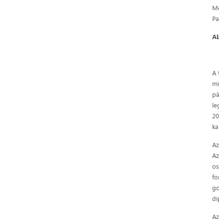
Me
Pa
A
A 
mi
pá
le
20
ka
Az
Az
os
fo
go
di
Az