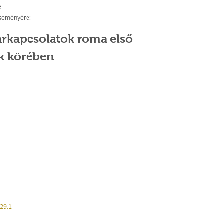
te
 eseményére:
párkapcsolatok roma első
k körében
29.1