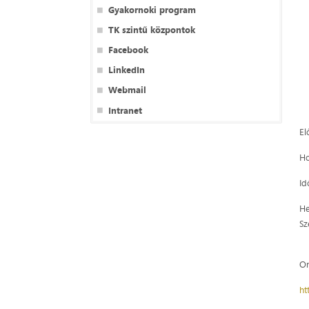
Gyakornoki program
TK szintű központok
Facebook
LinkedIn
Webmail
Intranet
El
Ho
Id
He
Sz
On
ht