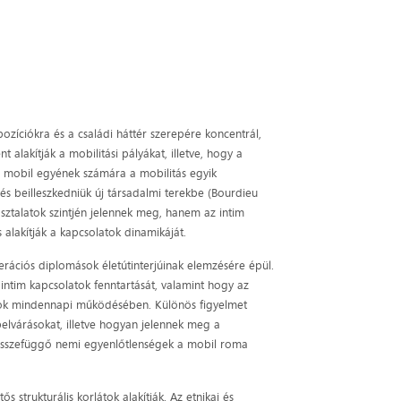
zíciókra és a családi háttér szerepére koncentrál,
 alakítják a mobilitási pályákat, illetve, hogy a
lé mobil egyének számára a mobilitás egyik
és beilleszkedniük új társadalmi terekbe (Bourdieu
ztalatok szintjén jelennek meg, hanem az intim
 alakítják a kapcsolatok dinamikáját.
erációs diplomások életútinterjúinak elemzésére épül.
 intim kapcsolatok fenntartását, valamint hogy az
atok mindennapi működésében. Különös figyelmet
epelvárásokat, illetve hogyan jelennek meg a
 összefüggő nemi egyenlőtlenségek a mobil roma
strukturális korlátok alakítják. Az etnikai és