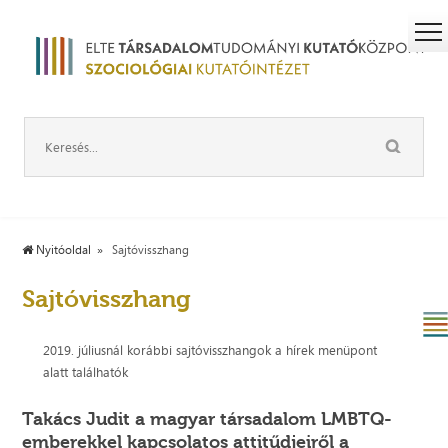
Nyitóoldal
Sajtóvisszhang
Sajtóvisszhang
2019. júliusnál korábbi sajtóvisszhangok a hírek menüpont
alatt találhatók
Takács Judit a magyar társadalom LMBTQ-
emberekkel kapcsolatos attitűdjeiről a