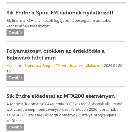
Sik Endre a Spirit FM rádiónak nyilatkozott
Sik Endre a KSH által közölt legújabb népességszám adatokkal
kapcsolatban nyilatkozott.
Tovább
Folyamatosan csökken az érdeklődés a
Babaváró hitel iránt
Kramarics Szandra a Szeged TV Híradójának nyilatkozott
2026.01.20-
án
Tovább
Sik Endre előadásai az MTA200 eseményen
A Magyar Tudományos Akadémia 200 éves fennállásának alkalmából
szervezett ünnepi rendezvénysorozat keretében 2026 februárjában
az MTA IX. Gazdaság- és Jogtudományok Osztálya programjaira
kerül sor.
Tovább