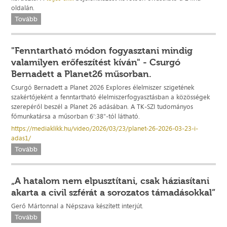
oldalán.
Tovább
"Fenntartható módon fogyasztani mindig
valamilyen erőfeszítést kíván" - Csurgó
Bernadett a Planet26 műsorban.
Csurgó Bernadett a Planet 2026 Explores élelmiszer szigetének
szakértőjeként a fenntartható élelmiszerfogyasztásban a közösségek
szerepéről beszél a Planet 26 adásában. A TK-SZI tudományos
főmunkatársa a műsorban 6':38"-tól látható.
https://mediaklikk.hu/video/2026/03/23/planet-26-2026-03-23-i-
adas1/
Tovább
„A hatalom nem elpusztítani, csak háziasítani
akarta a civil szférát a sorozatos támadásokkal”
Gerő Mártonnal a Népszava készített interjút.
Tovább