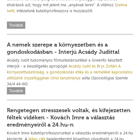
elvárások azt, hogy mit jelent ma „anyának lenni”. A vitához
Szalma
Ivett
, intézetünk kutatóprofesszora is hozzászólt.
Tovább
A nemek szerepe a környezetben és a
gondoskodásban - Interjú Acsády Judittal
Acsády Judit tudományos főmunkatársunkkal a Greenfo készített
interjút - a beszélgetés apropóját
Acsády Judit és Brys Zoltán A
környezettudatosság, a gondoskodás etika és a nemekkel kapcsolatos
attitűdök összefüggései című tanulmánya
adta (Szociológiai Szemle
34/4 44-60)
Tovább
Rengetegen stresszesek voltak, és kifejezetten
féltek vidéken - Kovách Imre a választás
eredményeiről a 24.hu-n
Kovách Imre kutatóprofesszorunkat a választás eredményeiről a 24.hu
kérdezte. A
teljes cikk
bejelentkezést követően olvastható a 24.hu