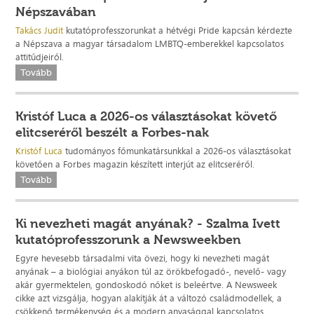
Népszavában
Takács Judit
kutatóprofesszorunkat a hétvégi Pride kapcsán kérdezte
a Népszava a magyar társadalom LMBTQ-emberekkel kapcsolatos
attitűdjeiről.
Tovább
Kristóf Luca a 2026-os választásokat követő
elitcseréről beszélt a Forbes-nak
Kristóf Luca
tudományos főmunkatársunkkal a 2026-os választásokat
követően a Forbes magazin készített interjút az elitcseréről.
Tovább
Ki nevezheti magát anyának? - Szalma Ivett
kutatóprofesszorunk a Newsweekben
Egyre hevesebb társadalmi vita övezi, hogy ki nevezheti magát
anyának – a biológiai anyákon túl az örökbefogadó-, nevelő- vagy
akár gyermektelen, gondoskodó nőket is beleértve. A Newsweek
cikke azt vizsgálja, hogyan alakítják át a változó családmodellek, a
csökkenő termékenység és a modern anyasággal kapcsolatos