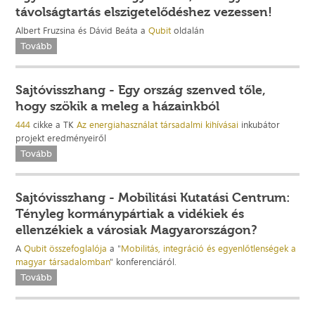
távolságtartás elszigetelődéshez vezessen!
Albert Fruzsina és Dávid Beáta a
Qubit
oldalán
Tovább
Sajtóvisszhang - Egy ország szenved tőle,
hogy szökik a meleg a házainkból
444
cikke a TK
Az energiahasználat társadalmi kihívásai
inkubátor
projekt eredményeiről
Tovább
Sajtóvisszhang - Mobilitási Kutatási Centrum:
Tényleg kormánypártiak a vidékiek és
ellenzékiek a városiak Magyarországon?
A
Qubit összefoglalója
a "
Mobilitás, integráció és egyenlőtlenségek a
magyar társadalomban
" konferenciáról.
Tovább