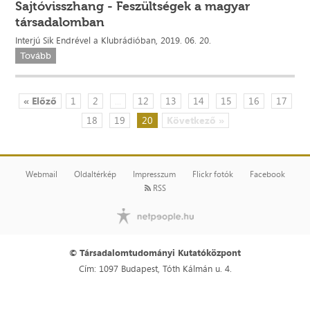
Sajtóvisszhang - Feszültségek a magyar
társadalomban
Interjú Sik Endrével a Klubrádióban, 2019. 06. 20.
Tovább
« Előző
1
2
...
12
13
14
15
16
17
18
19
20
Következő »
Webmail
Oldaltérkép
Impresszum
Flickr fotók
Facebook
RSS
© Társadalomtudományi Kutatóközpont
Cím: 1097 Budapest, Tóth Kálmán u. 4.