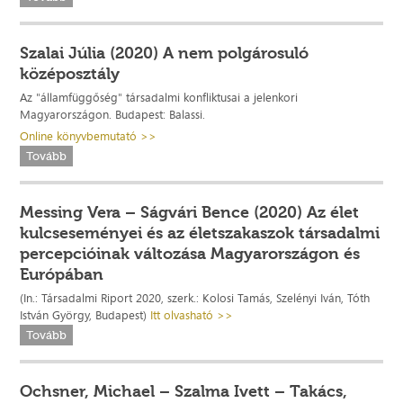
Szalai Júlia (2020) A nem polgárosuló
középosztály
Az "államfüggőség" társadalmi konfliktusai a jelenkori
Magyarországon. Budapest: Balassi.
Online könyvbemutató >>
Tovább
Messing Vera – Ságvári Bence (2020) Az élet
kulcseseményei és az életszakaszok társadalmi
percepcióinak változása Magyarországon és
Európában
(In.: Társadalmi Riport 2020, szerk.: Kolosi Tamás, Szelényi Iván, Tóth
István György, Budapest)
Itt olvasható >>
Tovább
Ochsner, Michael – Szalma Ivett – Takács,