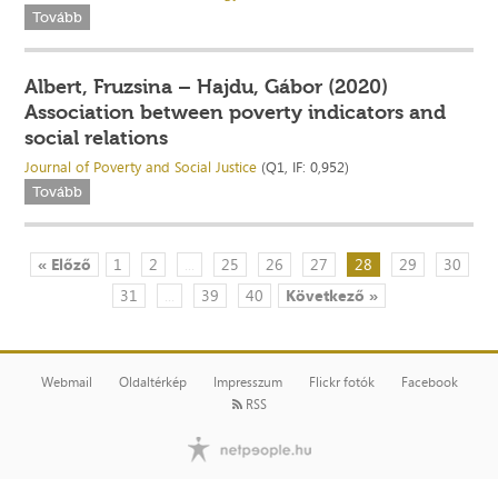
Tovább
Albert, Fruzsina – Hajdu, Gábor (2020)
Association between poverty indicators and
social relations
Journal of Poverty and Social Justice
(Q1, IF: 0,952)
Tovább
« Előző
1
2
...
25
26
27
28
29
30
31
...
39
40
Következő »
Webmail
Oldaltérkép
Impresszum
Flickr fotók
Facebook
RSS