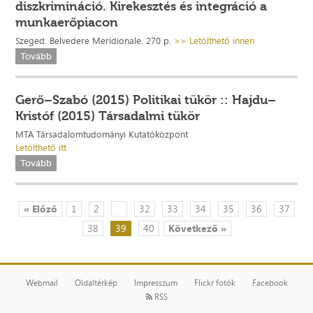
diszkrimináció. Kirekesztés és integráció a
munkaerőpiacon
Szeged: Belvedere Meridionale. 270 p.
>> Letölthető innen
Tovább
Gerő–Szabó (2015) Politikai tükör :: Hajdu–
Kristóf (2015) Társadalmi tükör
MTA Társadalomtudományi Kutatóközpont
Letölthető itt
Tovább
« Előző
1
2
...
32
33
34
35
36
37
38
39
40
Következő »
Webmail
Oldaltérkép
Impresszum
Flickr fotók
Facebook
RSS