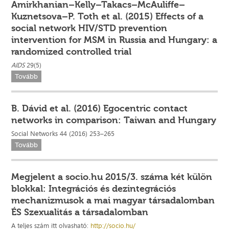
Amirkhanian–Kelly–Takacs–McAuliffe–
Kuznetsova–P. Toth et al. (2015) Effects of a
social network HIV/STD prevention
intervention for MSM in Russia and Hungary: a
randomized controlled trial
AIDS
29(5)
Tovább
B. Dávid et al. (2016) Egocentric contact
networks in comparison: Taiwan and Hungary
Social Networks 44 (2016) 253–265
Tovább
Megjelent a socio.hu 2015/3. száma két külön
blokkal: Integrációs és dezintegrációs
mechanizmusok a mai magyar társadalomban
ÉS Szexualitás a társadalomban
A teljes szám itt olvasható:
http://socio.hu/