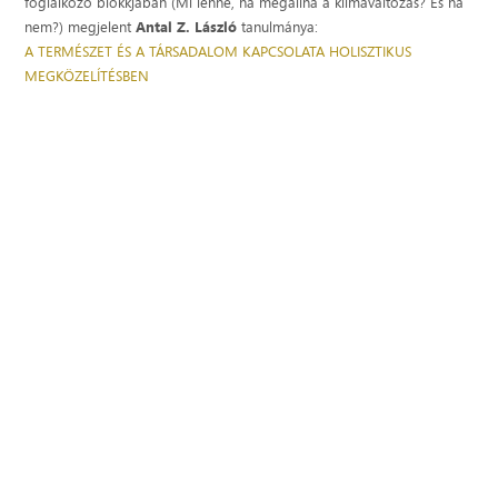
foglalkozó blokkjában (Mi lenne, ha megállna a klímaváltozás? És ha
nem?)
megjelent
Antal Z. László
tanulmánya:
A TERMÉSZET ÉS A TÁRSADALOM KAPCSOLATA HOLISZTIKUS
MEGKÖZELÍTÉSBEN