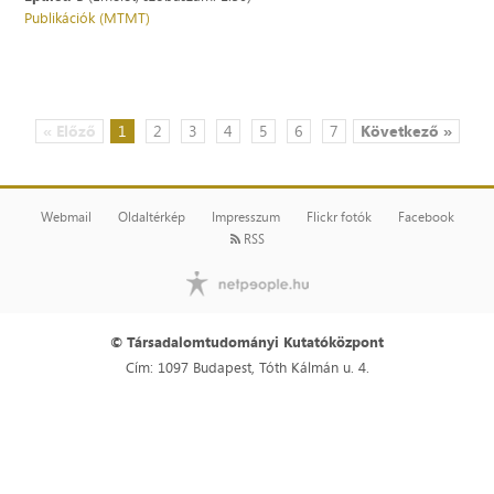
Publikációk (MTMT)
« Előző
1
2
3
4
5
6
7
Következő »
Webmail
Oldaltérkép
Impresszum
Flickr fotók
Facebook
RSS
© Társadalomtudományi Kutatóközpont
Cím: 1097 Budapest, Tóth Kálmán u. 4.