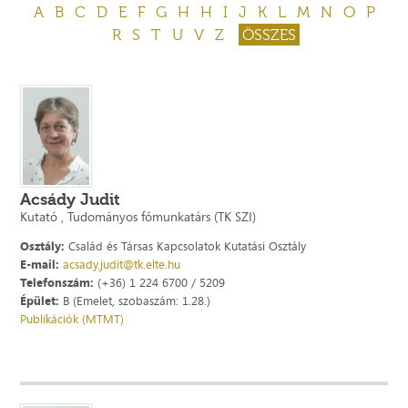
A
B
C
D
E
F
G
H
H
I
J
K
L
M
N
O
P
R
S
T
U
V
Z
ÖSSZES
Acsády Judit
Kutató , Tudományos főmunkatárs (TK SZI)
Osztály:
Család és Társas Kapcsolatok Kutatási Osztály
E-mail:
acsady.judit@tk.elte.hu
Telefonszám:
(+36) 1 224 6700 / 5209
Épület:
B (Emelet, szobaszám: 1.28.)
Publikációk (MTMT)