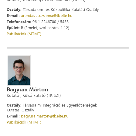
Osztály:
Társadalom- és Közpolitika Kutatási Osztály
E-mail:
arendas.zsuzsanna@tk.elte.hu
Telefonszám:
06 1 2246700 / 5438
Épület:
B (Emelet, szobaszám: 1.12)
Publikációk (MTMT)
Bagyura Márton
Kutató , Külső kutató (TK SZI)
Osztály:
Társadalmi Integráció és Egyenlőtlenségek
Kutatási Osztály
E-mail:
bagyura.marton@tk.elte.hu
Publikációk (MTMT)