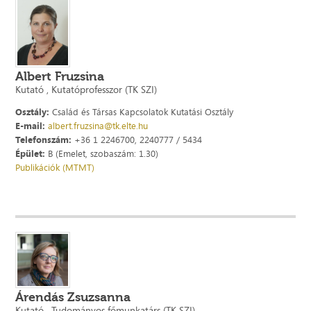
Albert Fruzsina
Kutató , Kutatóprofesszor (TK SZI)
Osztály:
Család és Társas Kapcsolatok Kutatási Osztály
E-mail:
albert.fruzsina@tk.elte.hu
Telefonszám:
+36 1 2246700, 2240777 / 5434
Épület:
B (Emelet, szobaszám: 1.30)
Publikációk (MTMT)
Árendás Zsuzsanna
Kutató , Tudományos főmunkatárs (TK SZI)