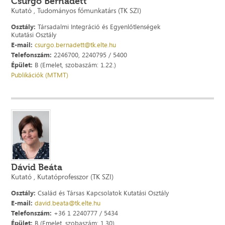
Csurgó Bernadett
Kutató , Tudományos főmunkatárs (TK SZI)
Osztály:
Társadalmi Integráció és Egyenlőtlenségek
Kutatási Osztály
E-mail:
csurgo.bernadett@tk.elte.hu
Telefonszám:
2246700, 2240795 / 5400
Épület:
B (Emelet, szobaszám: 1.22.)
Publikációk (MTMT)
Dávid Beáta
Kutató , Kutatóprofesszor (TK SZI)
Osztály:
Család és Társas Kapcsolatok Kutatási Osztály
E-mail:
david.beata@tk.elte.hu
Telefonszám:
+36 1 2240777 / 5434
Épület:
B (Emelet, szobaszám: 1.30)