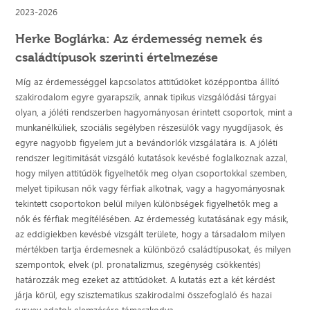
2023-2026
Herke Boglárka: Az érdemesség nemek és
családtípusok szerinti értelmezése
Míg az érdemességgel kapcsolatos attitűdöket középpontba állító
szakirodalom egyre gyarapszik, annak tipikus vizsgálódási tárgyai
olyan, a jóléti rendszerben hagyományosan érintett csoportok, mint a
munkanélküliek, szociális segélyben részesülők vagy nyugdíjasok, és
egyre nagyobb figyelem jut a bevándorlók vizsgálatára is. A jóléti
rendszer legitimitását vizsgáló kutatások kevésbé foglalkoznak azzal,
hogy milyen attitűdök figyelhetők meg olyan csoportokkal szemben,
melyet tipikusan nők vagy férfiak alkotnak, vagy a hagyományosnak
tekintett csoportokon belül milyen különbségek figyelhetők meg a
nők és férfiak megítélésében. Az érdemesség kutatásának egy másik,
az eddigiekben kevésbé vizsgált területe, hogy a társadalom milyen
mértékben tartja érdemesnek a különböző családtípusokat, és milyen
szempontok, elvek (pl. pronatalizmus, szegénység csökkentés)
határozzák meg ezeket az attitűdöket. A kutatás ezt a két kérdést
járja körül, egy szisztematikus szakirodalmi összefoglaló és hazai