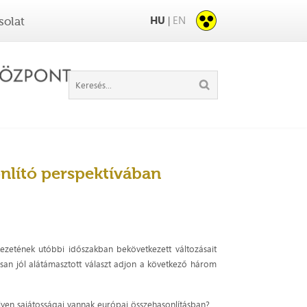
HU
EN
|
solat
onlító perspektívában
kezetének utóbbi időszakban bekövetkezett változásait
usan jól alátámasztott választ adjon a következő három
lyen sajátosságai vannak európai összehasonlításban?