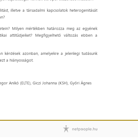
ást, illetve a társadalmi kapcsolatok heterogenitását
an?
ületein? Milyen mértékben határozza meg az egyének
litikai attitűdjeiket? Megfigyelhető változás ebben a
lyan kérdések azonban, amelyekre a jelenlegi tudásunk
ezt a hiányosságot.
regor Anikó (ELTE), Giczi Johanna (KSH), Győri Ágnes