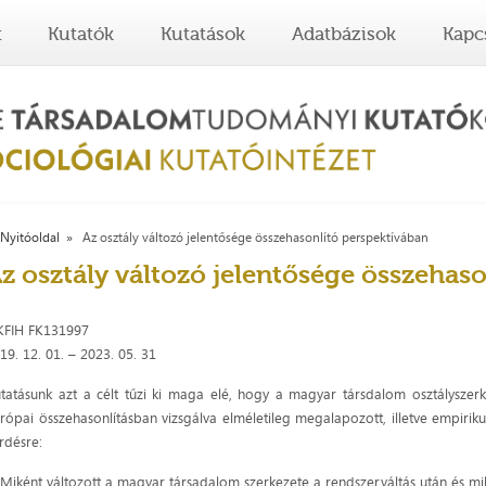
t
Kutatók
Kutatások
Adatbázisok
Kapc
Nyitóoldal
Az osztály változó jelentősége összehasonlító perspektívában
z osztály változó jelentősége összehas
KFIH FK131997
19. 12. 01. – 2023. 05. 31
tatásunk azt a célt tűzi ki maga elé, hogy a magyar társdalom osztályszer
rópai összehasonlításban vizsgálva elméletileg megalapozott, illetve empirik
rdésre:
 Miként változott a magyar társadalom szerkezete a rendszerváltás után és mi