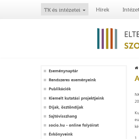
Hírek
Intéze
TK és intézetei
Eseménynaptár
A
Rendszeres eseményeink
Publikációk
N
Kiemelt kutatási projektjeink
20
Díjak, ösztöndíjak
Ku
Sajtóvisszhang
eu
socio.hu - online folyóirat
ké
Évkönyveink
1.