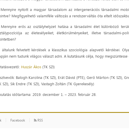
 Mennyire nyitott a magyar társadalom az intergenerációs társadalmi mobilit
kintve? Megfigyelhető valamiféle változás a rendszerváltás óta eltelt időszakb
 Mennyire erős az osztályhelyzet hatása a társadalmi élet különböző ter
ztálypozíciója az életesélyeiket, életkörülményeiket, illetve társadalmi-po
kintetben?
 általunk felvetett kérdések a klasszikus szociológia alapvető kérdései. O
apján nem tudunk világos választ adni. A kutatásunk célja, hogy megszüntesse 
tatásvezető:
Huszár Ákos
(TK SZI)
sztvevők: Balogh Karolina (TK SZI), Erát Dávid (PTE), Gerő Márton (TK SZI), G
K SZI), Sik Endre (TK SZI), Vastagh Zoltán (TK Gyerekesély)
kutatás időtartama: 2019. december 1. – 2023. február 28.
ók
Facebook
RSS