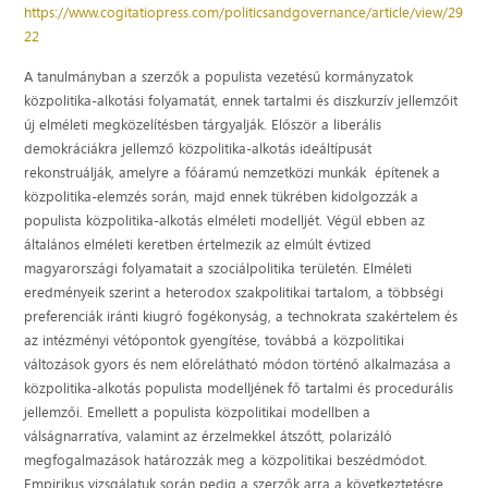
https://www.cogitatiopress.com/politicsandgovernance/article/view/29
22
A tanulmányban a szerzők a populista vezetésű kormányzatok
közpolitika-alkotási folyamatát, ennek tartalmi és diszkurzív jellemzőit
új elméleti megközelítésben tárgyalják. Először a liberális
demokráciákra jellemző közpolitika-alkotás ideáltípusát
rekonstruálják, amelyre a főáramú nemzetközi munkák építenek a
közpolitika-elemzés során, majd ennek tükrében kidolgozzák a
populista közpolitika-alkotás elméleti modelljét. Végül ebben az
általános elméleti keretben értelmezik az elmúlt évtized
magyarországi folyamatait a szociálpolitika területén. Elméleti
eredményeik szerint a heterodox szakpolitikai tartalom, a többségi
preferenciák iránti kiugró fogékonyság, a technokrata szakértelem és
az intézményi vétópontok gyengítése, továbbá a közpolitikai
változások gyors és nem előrelátható módon történő alkalmazása a
közpolitika-alkotás populista modelljének fő tartalmi és procedurális
jellemzői. Emellett a populista közpolitikai modellben a
válságnarratíva, valamint az érzelmekkel átszőtt, polarizáló
megfogalmazások határozzák meg a közpolitikai beszédmódot.
Empirikus vizsgálatuk során pedig a szerzők arra a következtetésre