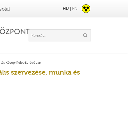
HU
EN
|
solat
litás Közép-Kelet-Európában
lis szervezése, munka és