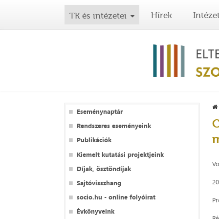
Hírek
Intéze
TK és intézetei
Eseménynaptár
C
Rendszeres eseményeink
m
Publikációk
Kiemelt kutatási projektjeink
Vo
Díjak, ösztöndíjak
20
Sajtóvisszhang
socio.hu - online folyóirat
Pr
Évkönyveink
Ré