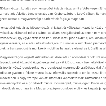
TK-ban végzett kutatás egy nemzetközi kutatás része, amit a Volkswagen Sti
sz majd adatfelvétel: Lengyelországban, Csehországban, Szlovákiában, Rom
gzett kutatás a magyarországi adatfelvételt foglalja magában.
nemzetközi kutatás az idősgondozás kihívásait és változásait vizsgálja Közép
vekszik az ellátandó idősek száma. Az állami szolgáltatások azonban nem tar
vekedésével, így egyre szélesebb körű idősellátási piac alakult ki, ami dinamiku
gszervezésére, az ellátás infrastruktúrájára fókuszál és a különböző piacosodá
ojekt a transznacionális munkaerő mobilitás hatásait is elemzi az idősellátás a
Magyarországon végzett kutatásban az idősellátás piacosodására fókuszálunk é
ősgondozókat közvetítő ügynökségekkel, privát idősotthonok üzemeltetőivel, on
ősápolást végző gondozókkal és a gondozást megrendelő családtagokkal. A ma
olásban gyakori a fekete munka és az informális kapcsolatokon keresztül létr
ködésében is nagy szerepe van az informális kapcsolatoknak. Kutatásunk érinti
nkaviszonyokat és a gondozók munka körülményeit, munkajogait. Külön vizsgá
ndozók elvándorlása és a Magyarországon gondozó erdélyi és kárpátaljai g