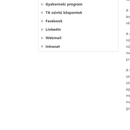
Gyakornoki program
A 
TK szintű központok
le
Facebook
vé
LinkedIn
A 
Webmail
nö
Intranet
nö
me
pr
A 
id
id
áp
mű
mu
go