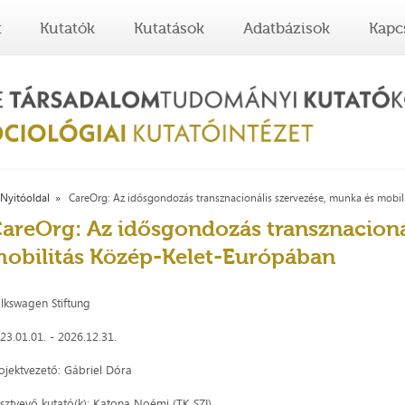
t
Kutatók
Kutatások
Adatbázisok
Kapc
Nyitóoldal
CareOrg: Az idősgondozás transznacionális szervezése, munka és mobi
areOrg: Az idősgondozás transznacioná
obilitás Közép-Kelet-Európában
lkswagen Stiftung
23.01.01. - 2026.12.31.
ojektvezető: Gábriel Dóra
sztvevő kutató(k): Katona Noémi (TK SZI)