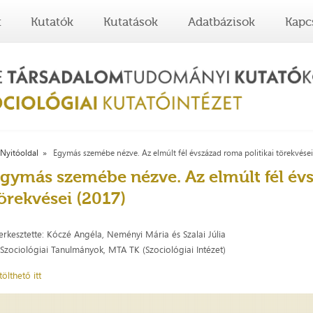
t
Kutatók
Kutatások
Adatbázisok
Kapc
Nyitóoldal
Egymás szemébe nézve. Az elmúlt fél évszázad roma politikai törekvései
gymás szemébe nézve. Az elmúlt fél évs
örekvései (2017)
erkesztette: Kóczé Angéla, Neményi Mária és Szalai Júlia
n Szociológiai Tanulmányok, MTA TK (Szociológiai Intézet)
tölthető itt