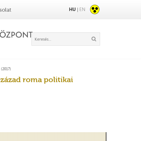
HU
EN
|
solat
 (2017)
zázad roma politikai