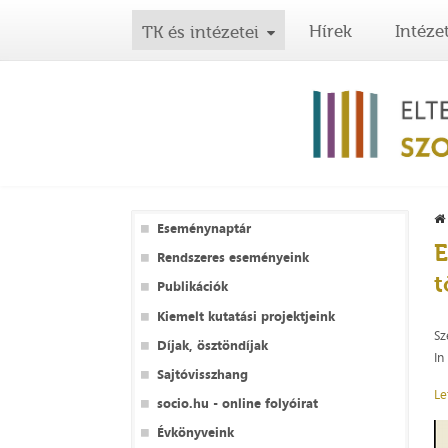
Hírek
Intéze
TK és intézetei
Eseménynaptár
E
Rendszeres eseményeink
t
Publikációk
Kiemelt kutatási projektjeink
Sz
Díjak, ösztöndíjak
​I
Sajtóvisszhang
Le
socio.hu - online folyóirat
Évkönyveink