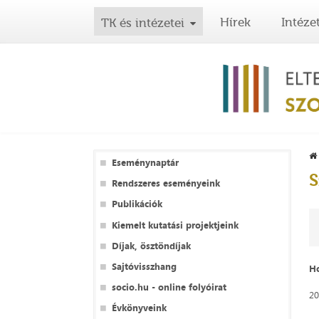
Hírek
Intéze
TK és intézetei
Eseménynaptár
S
Rendszeres eseményeink
Publikációk
Kiemelt kutatási projektjeink
Díjak, ösztöndíjak
Sajtóvisszhang
Ho
socio.hu - online folyóirat
20
Évkönyveink