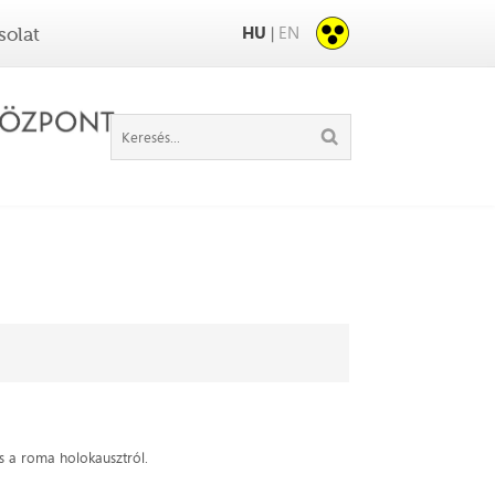
HU
EN
|
solat
és a roma holokausztról.