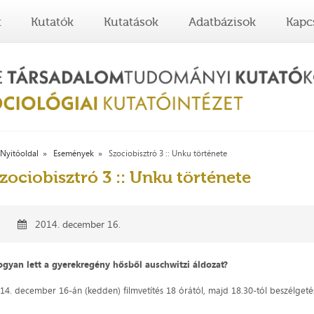
t
Kutatók
Kutatások
Adatbázisok
Kapc
Nyitóoldal
Események
Szociobisztró 3 :: Unku története
zociobisztró 3 :: Unku története
2014. december 16.
gyan lett a gyerekregény hősből auschwitzi áldozat?
14. december 16-án (kedden) filmvetítés 18 órától, majd 18.30-tól beszélget