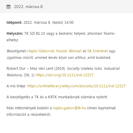
2022. március 8.
Időpont:
2022. március 8. (kedd) 14:00
Helyszín:
TK SZI B1.15 vagy a kedvenc helyed, ahonnan Teams-
elhetsz.
Beszélgetés
Hajdu Gáborral
,
Huszár Ákossal
és
Sik Endrével
egy
izgalmas műről, aminek kevés köze van ahhoz, amit kutatnak.
Robert Dur – Max Van Lent (2019). Socially Useless Jobs.
Industrial
Relations
, (58, 1)
https://doi.org/10.1111/irel.12227
A mű linkje:
https://onlinelibrary.wiley.com/doi/abs/10.1111/irel.12227
A beszélgetés a TK és a KRTK munkatársak számára nyitott.
Más intézmények kutatói a
hajdu.gabor@tk.hu
címen kaphatnak
információt a részvételről.