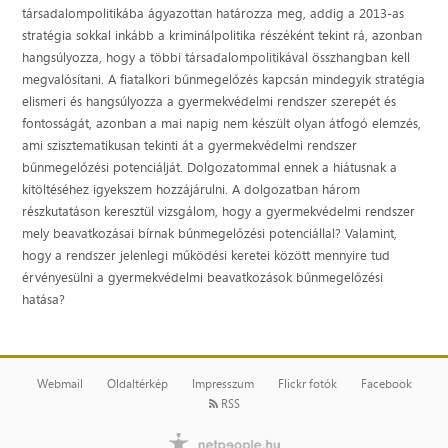
társadalompolitikába ágyazottan határozza meg, addig a 2013-as
stratégia sokkal inkább a kriminálpolitika részéként tekint rá, azonban
hangsúlyozza, hogy a többi társadalompolitikával összhangban kell
megvalósítani. A fiatalkori bűnmegelőzés kapcsán mindegyik stratégia
elismeri és hangsúlyozza a gyermekvédelmi rendszer szerepét és
fontosságát, azonban a mai napig nem készült olyan átfogó elemzés,
ami szisztematikusan tekinti át a gyermekvédelmi rendszer
bűnmegelőzési potenciálját. Dolgozatommal ennek a hiátusnak a
kitöltéséhez igyekszem hozzájárulni. A dolgozatban három
részkutatáson keresztül vizsgálom, hogy a gyermekvédelmi rendszer
mely beavatkozásai bírnak bűnmegelőzési potenciállal? Valamint,
hogy a rendszer jelenlegi működési keretei között mennyire tud
érvényesülni a gyermekvédelmi beavatkozások bűnmegelőzési
hatása?
Webmail
Oldaltérkép
Impresszum
Flickr fotók
Facebook
RSS