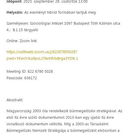
Időpont:
2023. szeptember 28. csütörtök 13:00
Helyszín:
Az eseményt hibrid formában tartjuk meg.
Személyesen: Szociológiai Intézet 1097 Budapest Tóth Kálmán utca
4.; B.1.15 tárgyaló
Online: Zoom link:
https://us06web.zoom.us/j/82267805028?
pwd=YKevYJKa9pxL3TAnhfctxBrga3YD9i.1
Meeting ID: 822 6780 5028
Passcode: 636172
Absztrakt:
Magyarország 2003 óta rendelkezik bűnmegelőzési stratégiával. Az
első tíz évre szóló dokumentumot 2013-ban egy újabb tíz évre
vonatkozó dokumentum váltotta. Míg a 2003-as Társadalmi
Bűnmegelőzés Nemzeti Stratégiája a bűnmegelőzést elsősorban a