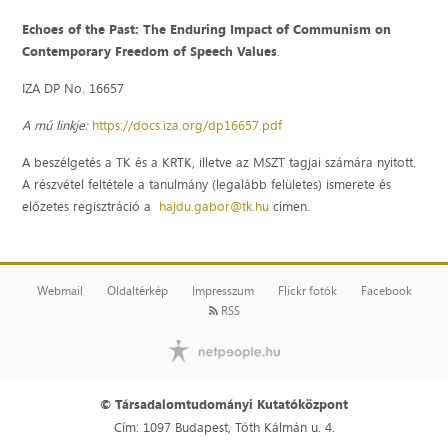
Echoes of the Past: The Enduring Impact of Communism on
Contemporary Freedom of Speech Values
.
IZA DP No. 16657
A mű linkje:
https://docs.iza.org/dp16657.pdf
A beszélgetés a TK és a KRTK, illetve az MSZT tagjai számára nyitott.
A részvétel feltétele a tanulmány (legalább felületes) ismerete és
előzetes regisztráció a
hajdu.gabor@tk.hu
címen.
Webmail
Oldaltérkép
Impresszum
Flickr fotók
Facebook
RSS
© Társadalomtudományi Kutatóközpont
Cím: 1097 Budapest, Tóth Kálmán u. 4.