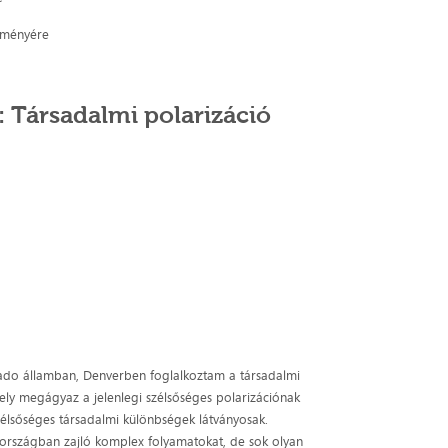
seményére
 Társadalmi polarizáció
rado államban, Denverben foglalkoztam a társadalmi
mely megágyaz a jelenlegi szélsőséges polarizációnak
szélsőséges társadalmi különbségek látványosak.
 országban zajló komplex folyamatokat, de sok olyan