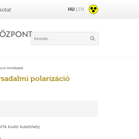
HU
EN
|
solat
ció mintázatai
sadalmi polarizáció
TA Kiváló Kutatóhely)
te