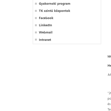
Gyakornoki program
TK szintű központok
Facebook
LinkedIn
Webmail
Intranet
Id
He
Me
"2
po
és
Te