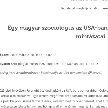
tisztelettel meghívja az alábbi e
Egy magyar szociológus az USA-ban:
mintázatai
őpont:
2026. március 10. kedd, 11:00
lyszín:
Szociológiai Intézet 1097 Budapest Tóth Kálmán utca 4.; B.1.15
ssing Vera kutatóprofesszor beszámolója az USA-ban eltöltött fél évéről.
025 első félévében Fulbright ösztöndíjasként az USA-ban, pontosabban Colo
larizáció mintázataival. Igyekeztem megérteni azt a társadalmi kontextust, a
 a politikai populizmus térnyerésének, valamint bejárni olyan tereket, ahol a 
rmészetesen lehetetlen néhány hónap alatt elmélyülten megérteni e hatalmas