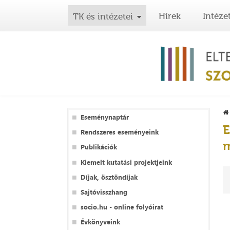
Hírek
Intéze
TK és intézetei
Eseménynaptár
E
Rendszeres eseményeink
m
Publikációk
Kiemelt kutatási projektjeink
Díjak, ösztöndíjak
Sajtóvisszhang
socio.hu - online folyóirat
Évkönyveink