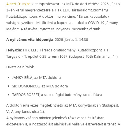
Albert Fruzsina
kutatóprofesszorunk MTA doktori védése 2026. június
1-jén kerül megrendezésre a HTK ELTE Társadalomtudományi
Kutatóközpontban. A doktori munka címe: "Társas kapcsolatok
válsághelyzetben. Mi történt a kapcsolatainkkal a COVID-19-járvány
idején?" A részvétel nyitott és ingyenes, mindenkit várunk.
A nyilvános vita időpontja
: 2026. június 1. 14:30
Helyszín
: HTK ELTE Társadalomtudományi Kutatóközpont, JTI
Tárgyaló - T. épület 0.25 terem (1097 Budapest, Tóth Kálmán u. 4. )
Hivatalos bírálók:
JANKY BÉLA, az MTA doktora
SIK DOMONKOS, az MTA doktora
TARDOS RÓBERT, a szociológiai tudomány kandidátusa
A doktori értekezés megtekinthető az MTA Könyvtárában (Budapest,
V., Arany János utca 1.).
A nyilvános vitában minden jelenlévő részt vehet, és írásban
előzetesen is, a hozzászólást aláírásával vállalva észrevételt is tehet. A