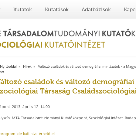
t
Kutatók
Kutatások
Adatbázisok
Kapc
Nyitóoldal
Hírek
Változó családok és változó demográfiai mintázatok - a Magya
ése
áltozó családok és változó demográfiai
zociológiai Társaság Családszociológia
őpont: 2013. április 12. 14:00
lyszín: MTA Társadalomtudományi Kutatóközpont, Szociológiai Intézet, Budape
program ide kattintva érhető el.