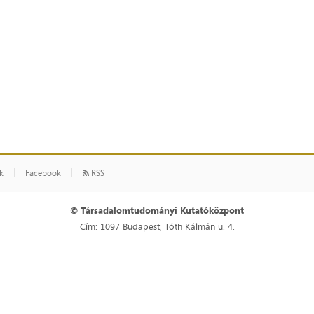
ók
Facebook
RSS
© Társadalomtudományi Kutatóközpont
Cím: 1097 Budapest, Tóth Kálmán u. 4.