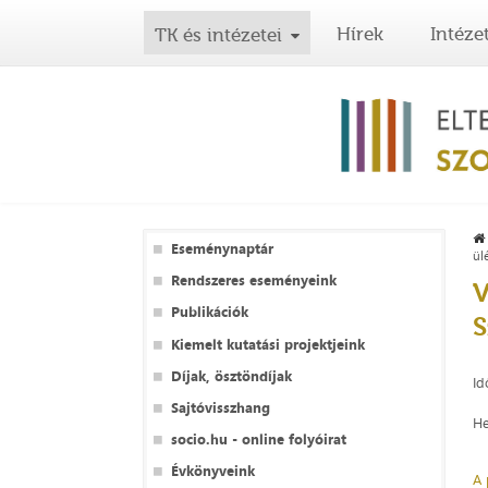
Hírek
Intéze
TK és intézetei
Eseménynaptár
ül
Rendszeres eseményeink
V
Publikációk
S
Kiemelt kutatási projektjeink
Díjak, ösztöndíjak
Id
Sajtóvisszhang
He
socio.hu - online folyóirat
Évkönyveink
A 