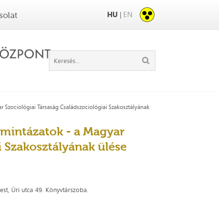
HU
EN
|
solat
r Szociológiai Társaság Családszociológiai Szakosztályának
 mintázatok - a Magyar
i Szakosztályának ülése
st, Úri utca 49. Könyvtárszoba.