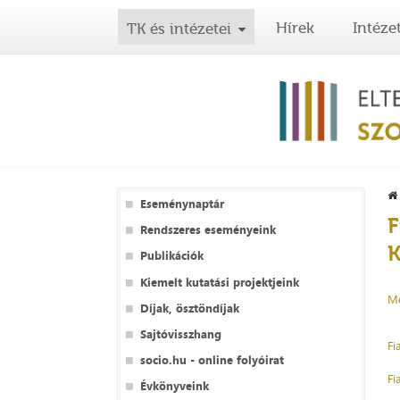
Hírek
Intéze
TK és intézetei
Eseménynaptár
F
Rendszeres eseményeink
K
Publikációk
Kiemelt kutatási projektjeink
Me
Díjak, ösztöndíjak
Sajtóvisszhang
Fi
socio.hu - online folyóirat
Fi
Évkönyveink