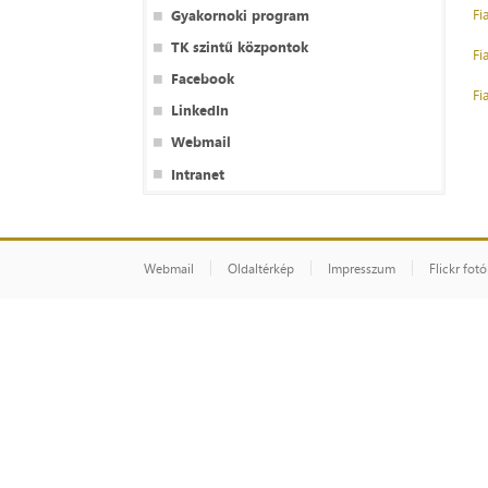
Fi
Gyakornoki program
TK szintű központok
Fi
Facebook
Fi
LinkedIn
Webmail
Intranet
Webmail
Oldaltérkép
Impresszum
Flickr fot