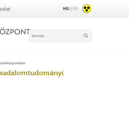
HU
EN
|
solat
Kutatóközpontban
Társadalomtudományi