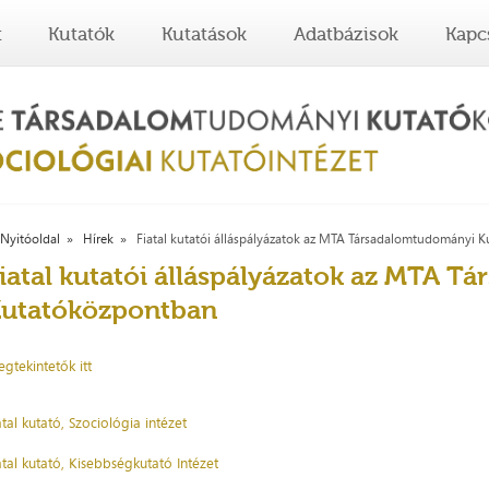
t
Kutatók
Kutatások
Adatbázisok
Kapc
Nyitóoldal
Hírek
Fiatal kutatói álláspályázatok az MTA Társadalomtudományi 
iatal kutatói álláspályázatok az MTA 
utatóközpontban
gtekintetők itt
atal kutató, Szociológia intézet
atal kutató, Kisebbségkutató Intézet