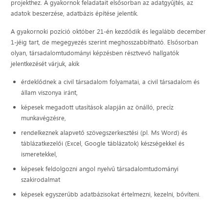
projekthez. A gyakornok feladatait elsősorban az adatgyűjtés, az
adatok beszerzése, adatbázis építése jelentik.
A gyakornoki pozíció október 21-én kezdődik és legalább december
1-jéig tart, de megegyezés szerint meghosszabbítható. Elsősorban
olyan, társadalomtudományi képzésben résztvevő hallgatók
jelentkezését várjuk, akik
érdeklődnek a civil társadalom folyamatai, a civil társadalom és
állam viszonya iránt,
képesek megadott utasítások alapján az önálló, precíz
munkavégzésre,
rendelkeznek alapvető szövegszerkesztési (pl. Ms Word) és
táblázatkezelői (Excel, Google táblázatok) készségekkel és
ismeretekkel,
képesek feldolgozni angol nyelvű társadalomtudományi
szakirodalmat
képesek egyszerűbb adatbázisokat értelmezni, kezelni, bővíteni.