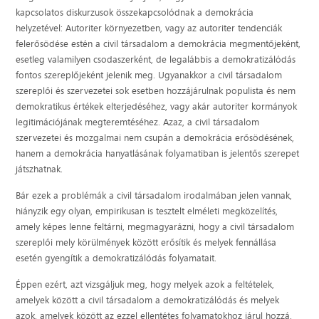
kapcsolatos diskurzusok összekapcsolódnak a demokrácia
helyzetével: Autoriter környezetben, vagy az autoriter tendenciák
felerősödése estén a civil társadalom a demokrácia megmentőjeként,
esetleg valamilyen csodaszerként, de legalábbis a demokratizálódás
fontos szereplőjeként jelenik meg. Ugyanakkor a civil társadalom
szereplői és szervezetei sok esetben hozzájárulnak populista és nem
demokratikus értékek elterjedéséhez, vagy akár autoriter kormányok
legitimációjának megteremtéséhez. Azaz, a civil társadalom
szervezetei és mozgalmai nem csupán a demokrácia erősödésének,
hanem a demokrácia hanyatlásának folyamatiban is jelentős szerepet
játszhatnak.
Bár ezek a problémák a civil társadalom irodalmában jelen vannak,
hiányzik egy olyan, empirikusan is tesztelt elméleti megközelítés,
amely képes lenne feltárni, megmagyarázni, hogy a civil társadalom
szereplői mely körülmények között erősítik és melyek fennállása
esetén gyengítik a demokratizálódás folyamatait.
Éppen ezért, azt vizsgáljuk meg, hogy melyek azok a feltételek,
amelyek között a civil társadalom a demokratizálódás és melyek
azok, amelyek között az ezzel ellentétes folyamatokhoz járul hozzá.