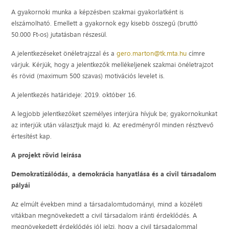
A gyakornoki munka a képzésben szakmai gyakorlatként is
elszámolható. Emellett a gyakornok egy kisebb összegű (bruttó
50.000 Ft-os) jutatásban részesül.
A jelentkezéseket önéletrajzzal és a
gero.marton@tk.mta.hu
címre
várjuk. Kérjük, hogy a jelentkezők mellékeljenek szakmai önéletrajzot
és rövid (maximum 500 szavas) motivációs levelet is.
A jelentkezés határideje: 2019. október 16.
A legjobb jelentkezőket személyes interjúra hívjuk be; gyakornokunkat
az interjúk után választjuk majd ki. Az eredményről minden résztvevő
értesítést kap.
A projekt rövid leírása
Demokratizálódás, a demokrácia hanyatlása és a civil társadalom
pályái
Az elmúlt években mind a társadalomtudományi, mind a közéleti
vitákban megnövekedett a civil társadalom iránti érdeklődés. A
megnövekedett érdeklődés jól jelzi, hogy a civil társadalommal