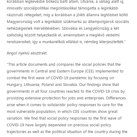
korábban legkevésbé bőkezű balti állam, Litvánia, a válság alatt új,
innovatív szociálpolitikai megoldásokkal támogatta a leginkább
rászoruló rétegeket, míg a korábban a jóléti államra legtöbbet költő
Magyarország volt a leginkább szűkmarkú az állampolgárok szociális
nehézségeinek mérséklésében. Szlovákia és Lengyelország a két
szélsőség között helyezkedik el, amennyiben a meglévő védelmi
rendszereiket, így a munkanélküli ellátást is, némileg kiterjesztették."
Angol nyelvű absztrakt:
"This article documents and compares the social policies that the
governments in Central and Eastern Europe (CEE) implemented to
combat the first wave of COVID-19 pandemic by focusing on
Hungary, Lithuania, Poland and Slovakia. Our findings show that
governments in all four countries reacted to the COVID-19 crisis by
providing extensive protection for jobs and enterprises. Differences
arise when it comes to solidaristic policy responses to care for the
most vulnerable population, in which CEE countries show great
variation. We find that social policy responses to the first wave of
COVID-19 have largely depended on precious social policy
trajectories as well as the political situation of the country during the