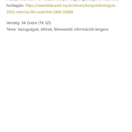
honlapján:
https://www.klubradio.hu/archivum/bonyolult-dolgok-
2021-marcius-04-csutortok-1900-16068
Vendég: Sik Endre (TK SZI)
Téma: Hazugságok, álhírek, félrevezető információk tengere