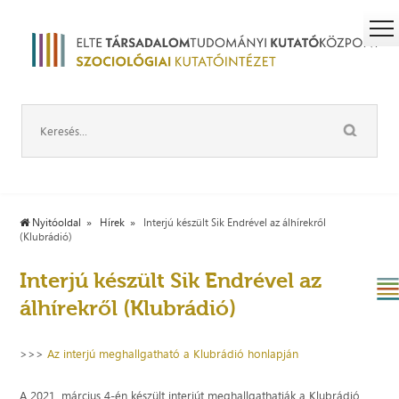
Nyitóoldal
Hírek
Interjú készült Sik Endrével az álhírekről
(Klubrádió)
Interjú készült Sik Endrével az
álhírekről (Klubrádió)
>>>
Az interjú meghallgatható a Klubrádió honlapján
A 2021. március 4-én készült interjút meghallgathatják a Klubrádió