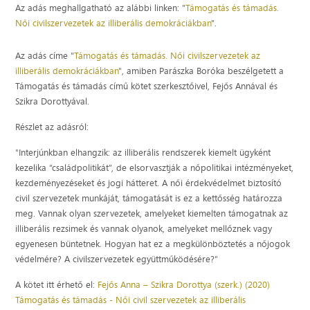
Az adás meghallgatható az alábbi linken: "
Támogatás és támadás.
Női civilszervezetek az illiberális demokráciákban
".
Az adás címe "
Támogatás és támadás. Női civilszervezetek az
illiberális demokráciákban
", amiben Parászka Boróka beszélgetett a
Támogatás és támadás című kötet szerkesztőivel, Fejős Annával és
Szikra Dorottyával.
Részlet az adásról:
"Interjúnkban elhangzik: az illiberális rendszerek kiemelt ügyként
kezelika “családpolitikát”, de elsorvasztják a nőpolitikai intézményeket,
kezdeményezéseket és jogi hátteret. A női érdekvédelmet biztosító
civil szervezetek munkáját, támogatását is ez a kettősség határozza
meg. Vannak olyan szervezetek, amelyeket kiemelten támogatnak az
illiberális rezsimek és vannak olyanok, amelyeket mellőznek vagy
egyenesen büntetnek. Hogyan hat ez a megkülönböztetés a nőjogok
védelmére? A civilszervezetek együttműködésére?"
A kötet itt érhető el:
Fejős Anna – Szikra Dorottya (szerk.) (2020)
Támogatás és támadás - Női civil szervezetek az illiberális