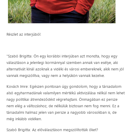
Részlet az interjúból:
"Szabó Brigitta: Ön egy korábbi interjúban azt mondta, hogy egy
választáson a jelenlegi kormánnyal szemben annak van esélye, aki
alternatívát kínál azoknak a vidéki és városi embereknek, akik nem jól
vannak megszólítva, vagy nem a helyükön vannak kezelve.
Kovách Imre: Egészen pontosan úgy gondolom, hogy a társadalom
alsó egyharmadának valamilyen mértékű aktivizálása nélkül nem lehet
nagy politikai átrendeződést végrehajtani. Önmagában ez persze
nem elég a változáshoz, de nélkülük biztosan nem fog menni. Ez a
társadalmi halmaz jelen van persze a nagyobb városokban is, de
még inkább vidéken.
Szabó Brigitta: Az előválasztáson megszólították őket?