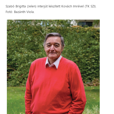
Szabó Brigitta (Jelen) interjút készített Kovách Imrével (TK SZI).
Fotó: Bazánth Viola.