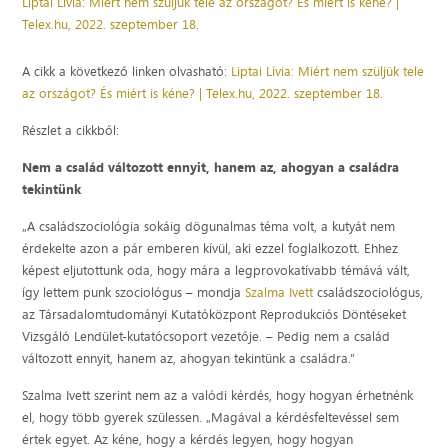
Liptai Lívia: Miért nem szüljük tele az országot? És miért is kéne? |
Telex.hu, 2022. szeptember 18.
A cikk a következő linken olvasható:
Liptai Lívia: Miért nem szüljük tele
az országot? És miért is kéne? | Telex.hu, 2022. szeptember 18.
Részlet a cikkből:
Nem a család változott ennyit, hanem az, ahogyan a családra
tekintünk
„A családszociológia sokáig dögunalmas téma volt, a kutyát nem
érdekelte azon a pár emberen kívül, aki ezzel foglalkozott. Ehhez
képest eljutottunk oda, hogy mára a legprovokatívabb témává vált,
így lettem punk szociológus – mondja
Szalma Ivett
családszociológus,
az Társadalomtudományi Kutatóközpont Reprodukciós Döntéseket
Vizsgáló Lendület-kutatócsoport vezetője. – Pedig nem a család
változott ennyit, hanem az, ahogyan tekintünk a családra.”
Szalma Ivett szerint nem az a valódi kérdés, hogy hogyan érhetnénk
el, hogy több gyerek szülessen. „Magával a kérdésfeltevéssel sem
értek egyet. Az kéne, hogy a kérdés legyen, hogy hogyan