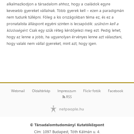
alkalmazkodjon a társadalom ahhoz, hogy a családok egyre
kevesebb gyereket vállalnak. Több gyerek kell – ezen a paradigmán
nem tudunk túllépni. Főleg a kis országokban téma ez, és ez a
pronatalista álláspont egyéni szinten is lecsapódik:
szülnöm kell a
közösségért
. Csak egy szűk réteg kérdőjelezi meg ezt. Pedig lehet,
hogy az lenne a jobb, ha ugyanolyan érvényes lenne azt választani,
hogy valaki nem vállal gyereket, mint azt, hogy igen.
Webmail
Oldaltérkép
Impresszum
Flickr fotók
Facebook
RSS
© Társadalomtudományi Kutatóközpont
Cím: 1097 Budapest, Tóth Kálmán u. 4.