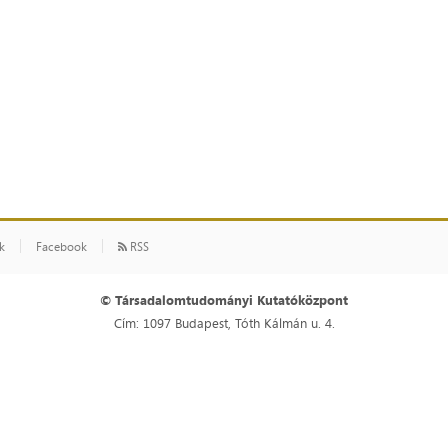
ók
Facebook
RSS
© Társadalomtudományi Kutatóközpont
Cím: 1097 Budapest, Tóth Kálmán u. 4.