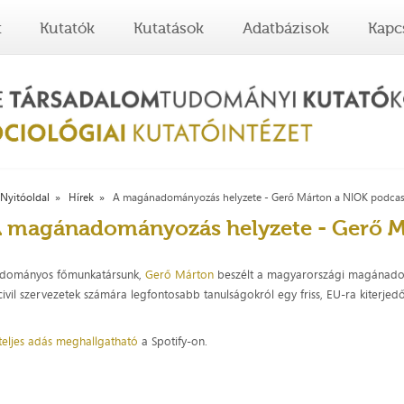
t
Kutatók
Kutatások
Adatbázisok
Kapc
Nyitóoldal
Hírek
A magánadományozás helyzete - Gerő Márton a NIOK podca
 magánadományozás helyzete - Gerő M
dományos főmunkatársunk,
Gerő Márton
beszélt a magyarországi magánadomá
civil szervezetek számára legfontosabb tanulságokról egy friss, EU-ra kiterje
teljes adás meghallgatható
a Spotify-on.