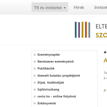
Hírek
Intéze
TK és intézetei
Eseménynaptár
A
Rendszeres eseményeink
Publikációk
Tu
Kiemelt kutatási projektjeink
a 
Díjak, ösztöndíjak
Sajtóvisszhang
A
socio.hu - online folyóirat
Évkönyveink