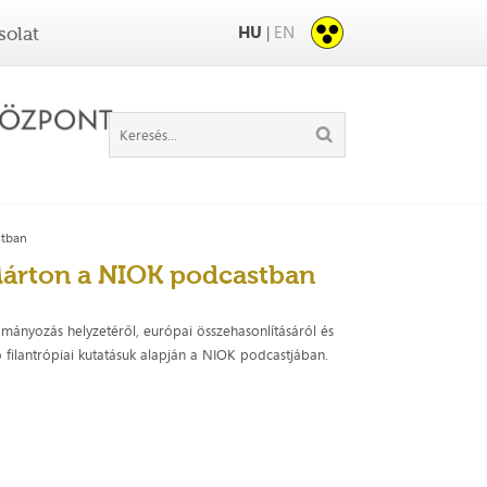
HU
EN
|
solat
stban
árton a NIOK podcastban
nyozás helyzetéről, európai összehasonlításáról és
dő filantrópiai kutatásuk alapján a NIOK podcastjában.