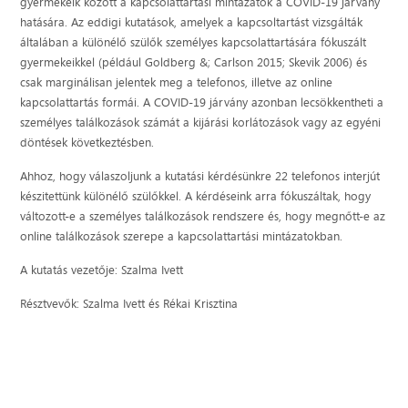
gyermekeik között a kapcsolattartási mintázatok a COVID-19 járvány
hatására. Az eddigi kutatások, amelyek a kapcsoltartást vizsgálták
általában a különélő szülők személyes kapcsolattartására fókuszált
gyermekeikkel (például Goldberg &; Carlson 2015; Skevik 2006) és
csak marginálisan jelentek meg a telefonos, illetve az online
kapcsolattartás formái. A COVID-19 járvány azonban lecsökkentheti a
személyes találkozások számát a kijárási korlátozások vagy az egyéni
döntések következtésben.
Ahhoz, hogy válaszoljunk a kutatási kérdésünkre 22 telefonos interjút
készitettünk különélő szülőkkel. A kérdéseink arra fókuszáltak, hogy
változott-e a személyes találkozások rendszere és, hogy megnőtt-e az
online találkozások szerepe a kapcsolattartási mintázatokban.
A kutatás vezetője: Szalma Ivett
Résztvevők: Szalma Ivett és Rékai Krisztina