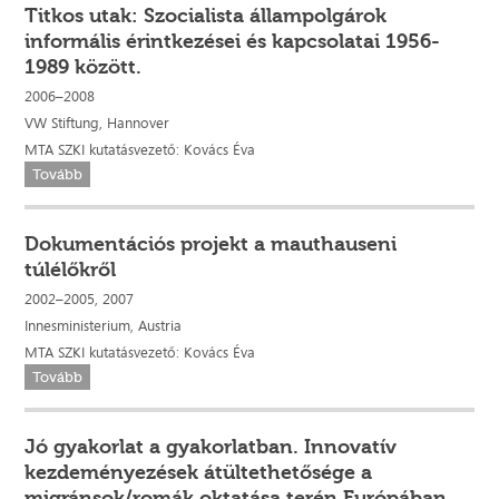
Titkos utak: Szocialista állampolgárok
informális érintkezései és kapcsolatai 1956-
1989 között.
2006–2008
VW Stiftung, Hannover
MTA SZKI kutatásvezető: Kovács Éva
Tovább
Dokumentációs projekt a mauthauseni
túlélőkről
2002–2005, 2007
Innesministerium, Austria
MTA SZKI kutatásvezető: Kovács Éva
Tovább
Jó gyakorlat a gyakorlatban. Innovatív
kezdeményezések átültethetősége a
migránsok/romák oktatása terén Európában