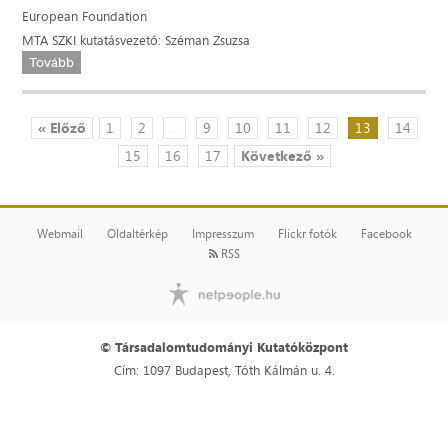
European Foundation
MTA SZKI kutatásvezető: Széman Zsuzsa
Tovább
« Előző
1
2
...
9
10
11
12
13
14
15
16
17
Következő »
Webmail
Oldaltérkép
Impresszum
Flickr fotók
Facebook
RSS
© Társadalomtudományi Kutatóközpont
Cím: 1097 Budapest, Tóth Kálmán u. 4.