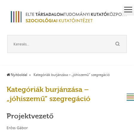
Nyitóoldal
Kategóriák burjánzása – „jóhiszemű” szegregáció
Kategóriák burjánzása –
„jóhiszemű” szegregáció
Projektvezető
Erőss Gábor