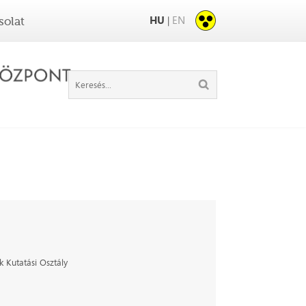
HU
EN
|
solat
 Kutatási Osztály