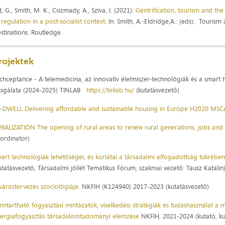
t, G., Smith, M. K., Csizmady, A., Sziva, I. (2021):
Gentrification, tourism and the
 regulation in a post-socialist context
. In: Smith, A.-Eldridge,A.: (eds): Touris
stinations. Routledge.
rojektek
chceptance - A telemedicina, az innovatív élelmiszer-technológiák és a sma
zsgálata (2024-2025) TINLAB
https://tinlab.hu/
(kutatásvezető)
-DWELL Delivering affordable and sustainable housing in Europe H2020 MSC
RALIZATION The opening of rural areas to renew rural generations, jobs and
ordinator)
art technológiák lehetőségei, és korlátai a társadalmi elfogadottság tükrében
utatásvezető, Társadalmi jóllét Tematikus Fórum, szakmai vezető: Tausz Katalin
várostervezés szociológiája.
NKFIH (K124940) 2017-2023 (kutatásvezető)
nntartható fogyasztási mintázatok, viselkedési stratégiák és tudáshasználat a
ergiafogyasztás társadalomtudományi elemzése
NKFIH, 2021-2024 (kutató, ku