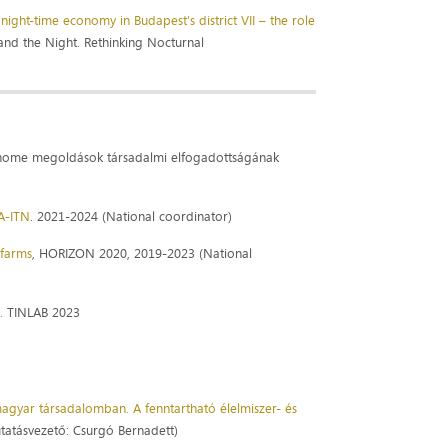
 night-time economy in Budapest's district VII – the role
m and the Night. Rethinking Nocturnal
rt home megoldások társadalmi elfogadottságának
A-ITN
. 2021-2024 (National coordinator)
 farms
, HORIZON 2020, 2019-2023 (National
.
TINLAB 2023
)
 magyar társadalomban. A fenntartható élelmiszer- és
tatásvezető: Csurgó Bernadett)