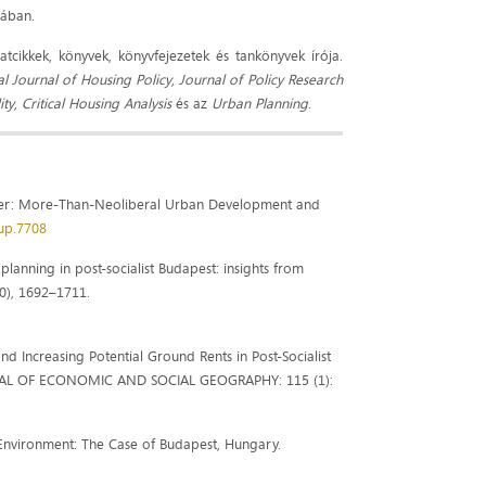
jában.
tcikkek, könyvek, könyvfejezetek és tankönyvek írója.
al Journal of Housing Policy
,
Journal of Policy Research
ity
,
Critical Housing Analysis
és az
Urban Planning
.
 Power: More-Than-Neoliberal Urban Development and
/up.7708
n planning in post-socialist Budapest: insights from
0), 1692–1711.
nd Increasing Potential Ground Rents in Post-Socialist
AL OF ECONOMIC AND SOCIAL GEOGRAPHY: 115 (1):
 Environment: The Case of Budapest, Hungary.