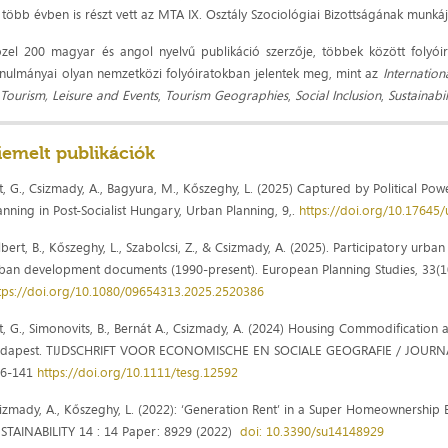
 több évben is részt vett az MTA IX. Osztály Szociológiai Bizottságának munká
zel 200 magyar és angol nyelvű publikáció szerzője, többek között folyóira
nulmányai olyan nemzetközi folyóiratokban jelentek meg, mint az
Internation
 Tourism, Leisure and Events
,
Tourism Geographies
,
Social Inclusion
,
Sustainabil
iemelt publikációk
t, G., Csizmady, A., Bagyura, M., Kőszeghy, L. (2025) Captured by Political
anning in Post-Socialist Hungary, Urban Planning, 9,.
https://doi.org/10.17645
lbert, B., Kőszeghy, L., Szabolcsi, Z., & Csizmady, A. (2025). Participatory urba
ban development documents (1990-present). European Planning Studies, 33(1
tps://doi.org/10.1080/09654313.2025.2520386
t, G., Simonovits, B., Bernát A., Csizmady, A. (2024) Housing Commodification a
udapest. TIJDSCHRIFT VOOR ECONOMISCHE EN SOCIALE GEOGRAFIE / JOURN
26-141
https://doi.org/10.1111/tesg.12592
izmady, A., Kőszeghy, L. (2022): ‘Generation Rent’ in a Super Homeownership
STAINABILITY 14 : 14 Paper: 8929 (2022)
doi: 10.3390/su14148929