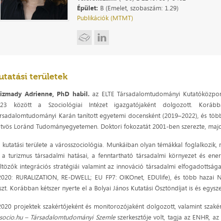
Épület:
B (Emelet, szobaszám: 1.29)
Publikációk (MTMT)
utatási területek
izmady Adrienne, PhD habil.
az ELTE Társadalomtudományi Kutatóközpont 
023 között a Szociológiai Intézet igazgatójaként dolgozott. Korá
rsadalomtudományi Karán tanított egyetemi docensként (2019–2022), és több m
tvös Loránd Tudományegyetemen. Doktori fokozatát 2001-ben szerezte, majd 
 kutatási területe a városszociológia. Munkáiban olyan témákkal foglalkozik,
 a turizmus társadalmi hatásai, a fenntartható társadalmi környezet és ene
ltözők integrációs stratégiái valamint az innováció társadalmi elfogadottsága
020: RURALIZATION, RE-DWELL; EU FP7: OIKOnet, EDUlife), és több hazai NK
szt. Korábban kétszer nyerte el a Bolyai János Kutatási Ösztöndíjat is és egysze
020 projektek szakértőjeként és monitorozójaként dolgozott, valamint szakért
socio.hu – Társadalomtudományi Szemle
szerkesztője volt, tagja az ENHR, a