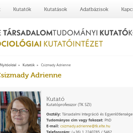
t
Kutatók
Kutatások
Adatbázisok
Kapc
Nyitóoldal
Kutatók
Csizmady Adrienne
sizmady Adrienne
Kutató
Kutatóprofesszor (TK SZI)
Osztály:
Társadalmi Integráció és Egyenlőtlenségek
Tudományos cím vagy fokozat:
PhD
E-mail:
csizmady.adrienne@tk.elte.hu
Telefonszám:
(+36) 1 2240785 / 5462