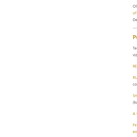
Ol
of
De
P
Te
vi
RE
RU
co
Sm
(k
A 
Fe
en