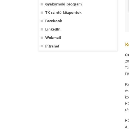
Gyakornoki program
TK szintű központok
Facebook
LinkedIn
Webmail
K
Intranet
Cs
2
Tá
Eö
Fő
és
kö
H2
ré
H2
A