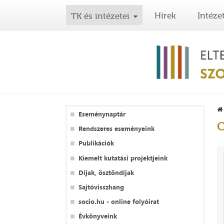
Hírek
Intéze
TK és intézetei
Eseménynaptár
C
Rendszeres eseményeink
Publikációk
Kiemelt kutatási projektjeink
Díjak, ösztöndíjak
Sajtóvisszhang
socio.hu - online folyóirat
Évkönyveink