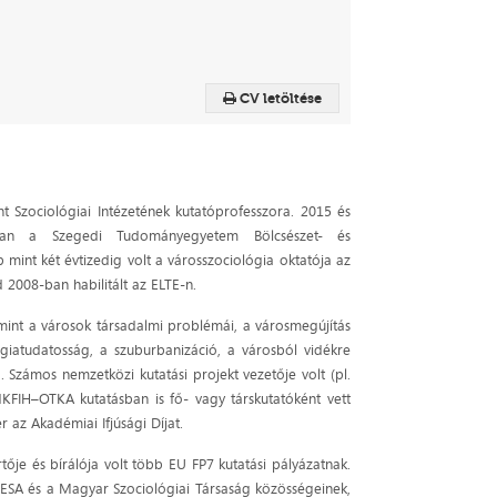
CV letöltése
Szociológiai Intézetének kutatóprofesszora. 2015 és
bban a Szegedi Tudományegyetem Bölcsészet- és
int két évtizedig volt a városszociológia oktatója az
2008-ban habilitált az ELTE-n.
 mint a városok társadalmi problémái, a városmegújítás
rgiatudatosság, a szuburbanizáció, a városból vidékre
. Számos nemzetközi kutatási projekt vezetője volt (pl.
FIH–OTKA kutatásban is fő- vagy társkutatóként vett
r az Akadémiai Ifjúsági Díjat.
ője és bírálója volt több EU FP7 kutatási pályázatnak.
z ESA és a Magyar Szociológiai Társaság közösségeinek,