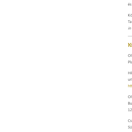
és
Kö
Ta
in
K
Ol
Pl
Hi
ur
ht
Ol
B
1
Cs
SU