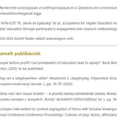
Recherches sociologiques et anthropologiques
és a
Questions de communicat
erkesztőbizottságának tagja.
 MTA-ELTE TK „Iskola és Egészség” és az „Ecosystems for Higher Education In
gher education through participatory engagement and research methodologies
019-2024 között fizetés nélküli szabadságon volt).
iemelt publikációk
eople before profit? Can privatisation of education lead to equity?” Book Rev
litics.
(2025, to be published)
ilág van a szegényember vállán”: Beszámoló a „Szegénység. Folyamatok, közel
rsadalomtudományi Szemle
: 1, pp. 74-79. (2025)
áma már nem hasad tovább” – A plurális habitus elméletének vázlata: Bírálat: 
urdieu revisited c. könyvéről.
BUKSZ- BUDAPESTI KÖNYVSZEMLE
34: 1, pp. 56
complex intervention to combat segregation of Roma with inclusive kindergar
nual Conference Conference Proceedings: ‘Cultures of play: Actors, Affordanc