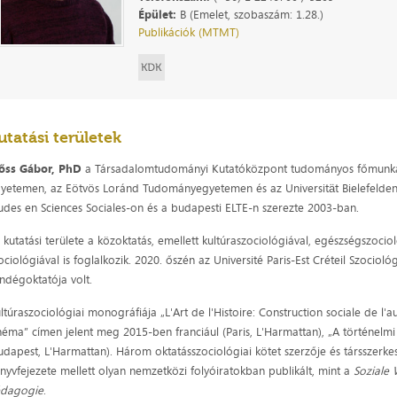
Épület:
B (Emelet, szobaszám: 1.28.)
Publikációk (MTMT)
utatási területek
őss Gábor, PhD
a Társadalomtudományi Kutatóközpont tudományos főmunkatá
yetemen, az Eötvös Loránd Tudományegyetemen és az Universität Bielefelden 
udes en Sciences Sociales-on és a budapesti ELTE-n szerezte 2003-ban.
 kutatási területe a közoktatás, emellett kultúraszociológiával, egészségszociol
ociológiával is foglalkozik. 2020. őszén az Université Paris-Est Créteil Szocio
ndégoktatója volt.
ltúraszociológiai monográfiája „L'Art de l'Histoire: Construction sociale de l'a
néma” címen jelent meg 2015-ben franciául (Paris, L'Harmattan), „A történelm
udapest, L'Harmattan). Három oktatásszociológiai kötet szerzője és társszerke
nyvfejezete mellett olyan nemzetközi folyóiratokban publikált, mint a
Soziale 
édagogie
.