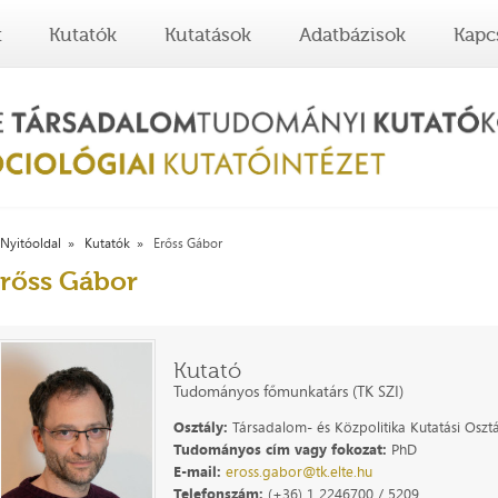
t
Kutatók
Kutatások
Adatbázisok
Kapc
Nyitóoldal
Kutatók
Erőss Gábor
rőss Gábor
Kutató
Tudományos főmunkatárs (TK SZI)
Osztály:
Társadalom- és Közpolitika Kutatási Osztá
Tudományos cím vagy fokozat:
PhD
E-mail:
eross.gabor@tk.elte.hu
Telefonszám:
(+36) 1 2246700 / 5209