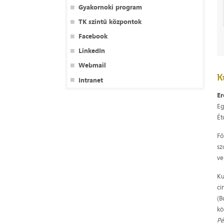
Gyakornoki program
TK szintű központok
Facebook
LinkedIn
Webmail
K
Intranet
Er
Eg
Ét
Fő
sz
ve
Ku
ci
(B
kö
P