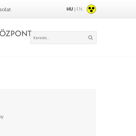
HU
EN
|
solat
ly