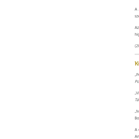
A
sz
Az
hi
(2
K
„P
Po
„V
Tá
„M
Bo
A 
An