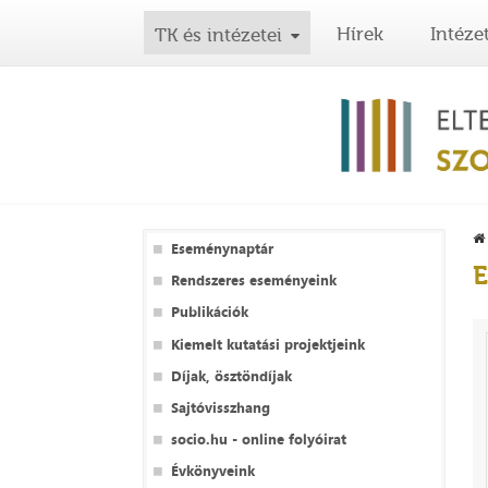
Hírek
Intéze
TK és intézetei
Eseménynaptár
E
Rendszeres eseményeink
Publikációk
Kiemelt kutatási projektjeink
Díjak, ösztöndíjak
Sajtóvisszhang
socio.hu - online folyóirat
Évkönyveink