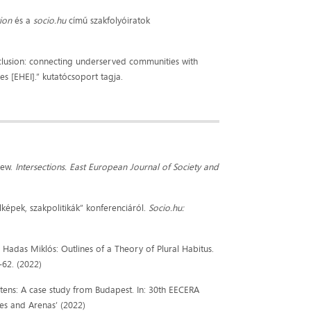
ion
és a
socio.hu
című szakfolyóiratok
clusion: connecting underserved communities with
 [EHEI].” kutatócsoport tagja.
iew.
Intersections. East European Journal of Society and
képek, szakpolitikák” konferenciáról.
Socio.hu:
Hadas Miklós: Outlines of a Theory of Plural Habitus.
-62. (2022)
tens: A case study from Budapest. In: 30th EECERA
es and Arenas’ (2022)