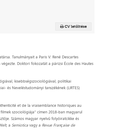
CV letöltése
rsa. Tanulmányait a Paris V. René Descartes
végezte. Doktori fokozatát a párizsi École des Hautes
ógiával, kisebbségszociológiával, politikai
lógiai- és Neveléstudományi tanszékének (LIRTES)
uthenticité et de la vraisemblance historiques au
i filmek szociológiája” címen 2018-ban magyarul
sztője. Számos magyar nyelvű folyóiratcikke és
Welt
, a
Semiotica
vagy a
Revue Française de