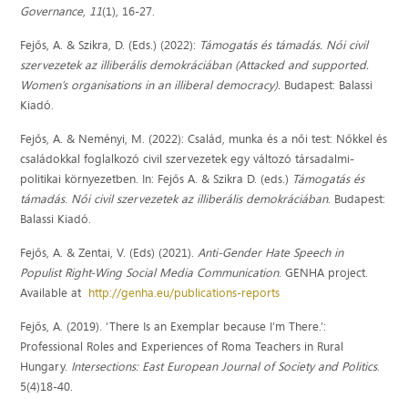
Governance
,
11
(1), 16-27.
Fejős, A. & Szikra, D. (Eds.) (2022):
Támogatás és támadás. Női civil
szervezetek az illiberális demokráciában (Attacked and supported.
Women’s organisations in an illiberal democracy).
Budapest: Balassi
Kiadó.
Fejős, A. & Neményi, M. (2022): Család, munka és a női test: Nőkkel és
családokkal foglalkozó civil szervezetek egy változó társadalmi-
politikai környezetben. In: Fejős A. & Szikra D. (eds.)
Támogatás és
támadás. Női civil szervezetek az illiberális demokráciában
. Budapest:
Balassi Kiadó.
Fejős, A. & Zentai, V. (Eds) (2021).
Anti-Gender Hate Speech in
Populist Right-Wing Social Media Communication
. GENHA project.
Available at
http://genha.eu/publications-reports
Fejős, A. (2019). ‘There Is an Exemplar because I’m There.’:
Professional Roles and Experiences of Roma Teachers in Rural
Hungary.
Intersections: East European Journal of Society and Politics
.
5(4)18-40.