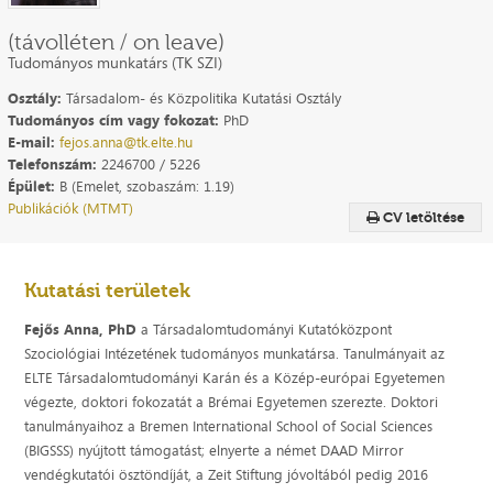
(távolléten / on leave)
Tudományos munkatárs (TK SZI)
Osztály:
Társadalom- és Közpolitika Kutatási Osztály
Tudományos cím vagy fokozat:
PhD
E-mail:
fejos.anna@tk.elte.hu
Telefonszám:
2246700 / 5226
Épület:
B (Emelet, szobaszám: 1.19)
Publikációk (MTMT)
CV letöltése
Kutatási területek
Fejős Anna, PhD
a Társadalomtudományi Kutatóközpont
Szociológiai Intézetének tudományos munkatársa. Tanulmányait az
ELTE Társadalomtudományi Karán és a Közép-európai Egyetemen
végezte, doktori fokozatát a Brémai Egyetemen szerezte. Doktori
tanulmányaihoz a Bremen International School of Social Sciences
(BIGSSS) nyújtott támogatást; elnyerte a német DAAD Mirror
vendégkutatói ösztöndíját, a Zeit Stiftung jóvoltából pedig 2016