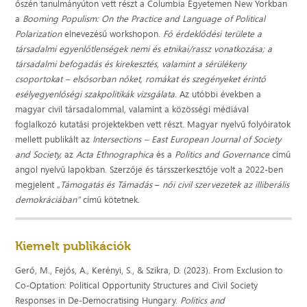
őszén tanulmányúton vett részt a Columbia Egyetemen New Yorkban
a
Booming Populism: On the Practice and Language of Political
Polarization
elnevezésű workshopon.
Fő érdeklődési területe a
társadalmi egyenlőtlenségek nemi és etnikai/rassz vonatkozása; a
társadalmi befogadás és kirekesztés, valamint a sérülékeny
csoportokat – elsősorban nőket, romákat és szegényeket érintő
esélyegyenlőségi szakpolitikák vizsgálata.
Az utóbbi években a
magyar civil társadalommal, valamint a közösségi médiával
foglalkozó kutatási projektekben vett részt. Magyar nyelvű folyóiratok
mellett publikált az
Intersections – East European Journal of Society
and Society,
az
Acta Ethnographica
és a
Politics and Governance
című
angol nyelvű lapokban. Szerzője és társszerkesztője volt a 2022-ben
megjelent „
Támogatás és Támadás
–
női civil szervezetek az illiberális
demokráciában”
című kötetnek.
Kiemelt publikációk
Gerő, M., Fejős, A., Kerényi, S., & Szikra, D. (2023). From Exclusion to
Co-Optation: Political Opportunity Structures and Civil Society
Responses in De-Democratising Hungary.
Politics and