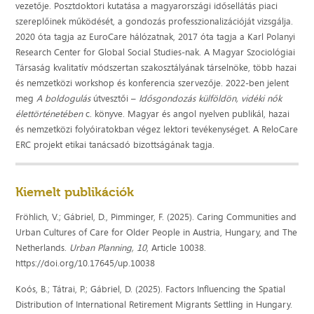
vezetője. Posztdoktori kutatása a magyarországi idősellátás piaci
szereplőinek működését, a gondozás professzionalizációját vizsgálja.
2020 óta tagja az EuroCare hálózatnak, 2017 óta tagja a Karl Polanyi
Research Center for Global Social Studies-nak. A Magyar Szociológiai
Társaság kvalitatív módszertan szakosztályának társelnöke, több hazai
és nemzetközi workshop és konferencia szervezője. 2022-ben jelent
meg
A boldogulás
útvesztői –
Idősgondozás külföldön, vidéki nők
élettörténetében
c. könyve. Magyar és angol nyelven publikál, hazai
és nemzetközi folyóiratokban végez lektori tevékenységet. A ReloCare
ERC projekt etikai tanácsadó bizottságának tagja.
Kiemelt publikációk
Fröhlich, V.; Gábriel, D., Pimminger, F. (2025). Caring Communities and
Urban Cultures of Care for Older People in Austria, Hungary, and The
Netherlands.
Urban Planning, 10
, Article 10038.
https://doi.org/10.17645/up.10038
Koós, B.; Tátrai, P.; Gábriel, D. (2025). Factors Influencing the Spatial
Distribution of International Retirement Migrants Settling in Hungary.