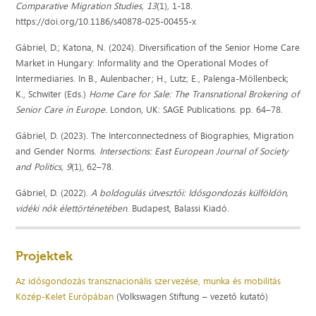
Comparative Migration Studies, 13
(1), 1-18.
https://doi.org/10.1186/s40878-025-00455-x
Gábriel, D.; Katona, N. (2024). Diversification of the Senior Home Care
Market in Hungary: Informality and the Operational Modes of
Intermediaries. In B., Aulenbacher; H., Lutz; E., Palenga-Möllenbeck;
K., Schwiter (Eds.)
Home Care for Sale: The Transnational Brokering of
Senior Care in Europe.
London, UK: SAGE Publications. pp. 64–78.
Gábriel, D. (2023). The Interconnectedness of Biographies, Migration
and Gender Norms.
Intersections: East European Journal of Society
and Politics, 9
(1), 62–78.
Gábriel, D. (2022).
A boldogulás útvesztői: Idősgondozás külföldön,
vidéki nők élettörténetében
. Budapest, Balassi Kiadó.
Projektek
Az idősgondozás transznacionális szervezése, munka és mobilitás
Közép-Kelet Európában
(Volkswagen Stiftung – vezető kutató)