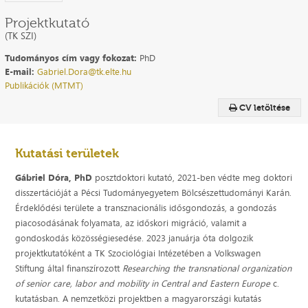
Projektkutató
(TK SZI)
Tudományos cím vagy fokozat:
PhD
E-mail:
Gabriel.Dora@tk.elte.hu
Publikációk (MTMT)
CV letöltése
Kutatási területek
Gábriel Dóra, PhD
posztdoktori kutató, 2021-ben védte meg doktori
disszertációját a Pécsi Tudományegyetem Bölcsészettudományi Karán.
Érdeklődési területe a transznacionális idősgondozás, a gondozás
piacosodásának folyamata, az időskori migráció, valamit a
gondoskodás közösségiesedése. 2023 januárja óta dolgozik
projektkutatóként a TK Szociológiai Intézetében a Volkswagen
Stiftung által finanszírozott
Researching the transnational organization
of senior care, labor and mobility in Central and Eastern Europe
c.
kutatásban. A nemzetközi projektben a magyarországi kutatás