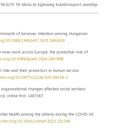
TA-ELTE TK Iskola és Egészség Kutatócsoport vezetője.
erminants of turnover intention among Hungarian
.org/10.1080/13691457.2025.2461619
rvices work across Europe: the predictive role of
doi.org/10.3389/fpubh.2024.1407998
 risks and their predictors in human service
//doi.org/10.1007/s12144-025-08159-2
rganizational changes affected social workers'
ork
, online first, 1487367,
mental health among the elderly during the COVID-19
://doi.org/10.1016/j.ssmph.2023.101346