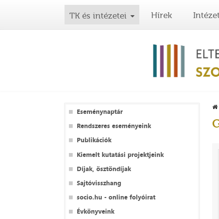
Hírek
Intéze
TK és intézetei
Eseménynaptár
G
Rendszeres eseményeink
Publikációk
Kiemelt kutatási projektjeink
Díjak, ösztöndíjak
Sajtóvisszhang
socio.hu - online folyóirat
Évkönyveink