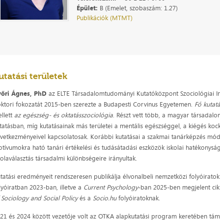
Épület:
B (Emelet, szobaszám: 1.27)
Publikációk (MTMT)
utatási területek
yőri Ágnes, PhD
az ELTE Társadalomtudományi Kutatóközpont Szociológiai I
ktori fokozatát 2015-ben szerezte a Budapesti Corvinus Egyetemen.
Fő kutatá
llett
az egészség- és oktatásszociológia
. Részt vett több, a magyar társadalom
tatásban, míg kutatásainak más területei a mentális egészséggel, a kiégés kocká
vetkezményeivel kapcsolatosak. Korábbi kutatásai a szakmai tanárképzés módsz
tívumokra ható tanári értékelési és tudásátadási eszközök iskolai hatékonysá
kolaválasztás társadalmi különbségeire irányultak.
tatási eredményeit rendszeresen publikálja élvonalbeli nemzetközi folyóirat
lyóiratban 2023-ban, illetve a
Current Psychology
-ban 2025-ben megjelent cikk
 Sociology and Social Policy
és a
Socio.hu
folyóiratoknak.
21 és 2024 között vezetője volt az OTKA alapkutatási program keretében támo