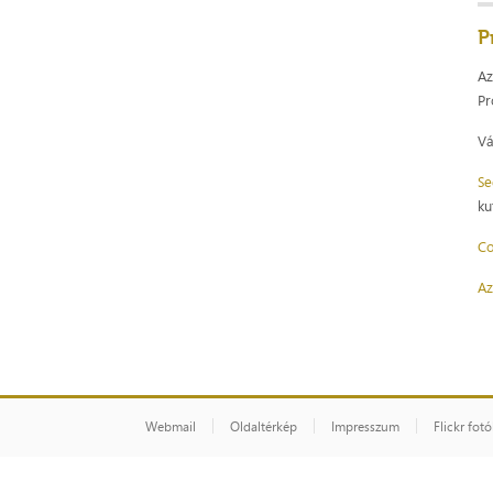
P
Az
Pr
Vá
Se
ku
Co
Az
Webmail
Oldaltérkép
Impresszum
Flickr fot