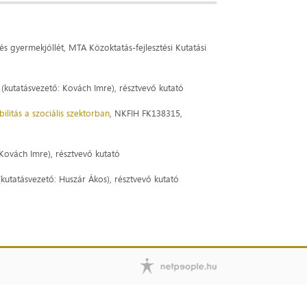
s gyermekjóllét, MTA Közoktatás-fejlesztési Kutatási
kutatásvezető: Kovách Imre), résztvevő kutató
itás a szociális szektorban
, NKFIH FK138315,
 Kovách Imre), résztvevő kutató
kutatásvezető: Huszár Ákos), résztvevő kutató