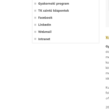
Gyakornoki program
TK szintű központok
Facebook
LinkedIn
Webmail
K
Intranet
G
do
me
ku
kö
mo
is
Ku
fo
of
20