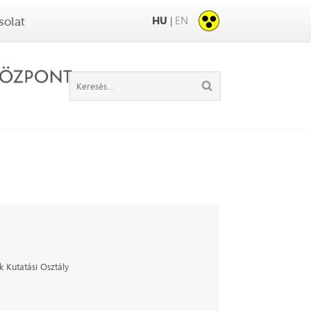
HU
EN
|
solat
 Kutatási Osztály