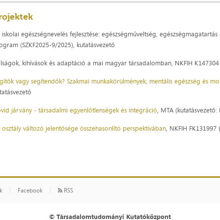
rojektek
 iskolai egészségnevelés fejlesztése: egészségműveltség, egészségmagatartás é
ogram (SZKF2025-9/2025), kutatásvezető
lságok, kihívások és adaptáció a mai magyar társadalomban, NKFIH K147304 (
gítők vagy segítendők? Szakmai munkakörülmények, mentális egészség és mobil
tatásvezető
vid járvány - társadalmi egyenlőtlenségek és integráció
, MTA (kutatásvezető:
 osztály változó jelentősége összehasonlító perspektívában
, NKFIH FK131997 (
ók
Facebook
RSS
© Társadalomtudományi Kutatóközpont