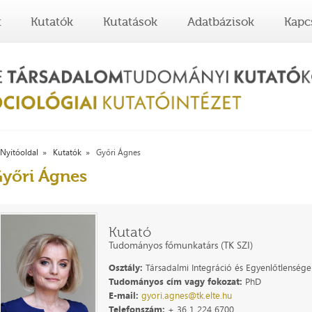
t
Kutatók
Kutatások
Adatbázisok
Kapc
Nyitóoldal
Kutatók
Győri Ágnes
yőri Ágnes
Kutató
Tudományos főmunkatárs (TK SZI)
Osztály:
Társadalmi Integráció és Egyenlőtlenségek
Tudományos cím vagy fokozat:
PhD
E-mail:
gyori.agnes@tk.elte.hu
Telefonszám:
+ 36 1 224 6700