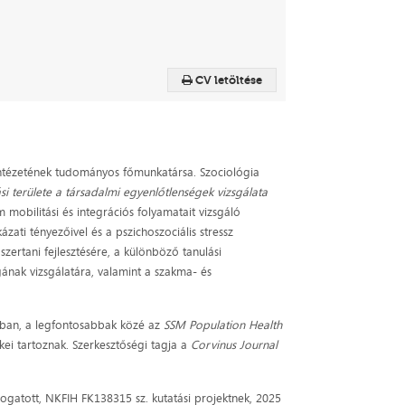
CV letöltése
ntézetének tudományos főmunkatársa. Szociológia
si területe
a társadalmi egyenlőtlenségek vizsgálata
 mobilitási és integrációs folyamatait vizsgáló
zati tényezőivel és a pszichoszociális stressz
ertani fejlesztésére, a különböző tanulási
gának vizsgálatára, valamint a szakma- és
okban, a legfontosabbak közé az
SSM Population Health
ei tartoznak. Szerkesztőségi tagja a
Corvinus Journal
gatott, NKFIH FK138315 sz. kutatási projektnek, 2025