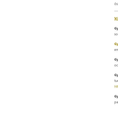
ős
K
G
so
G
em
G
oc
G
tu
ht
G
pa