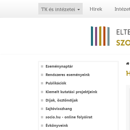
Hírek
Intéze
TK és intézetei
Eseménynaptár
H
Rendszeres eseményeink
Publikációk
Kiemelt kutatási projektjeink
Díjak, ösztöndíjak
Sajtóvisszhang
socio.hu - online folyóirat
Évkönyveink