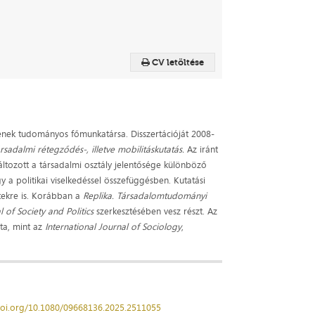
CV letöltése
nek tudományos főmunkatársa. Disszertációját 2008-
ársadalmi rétegződés-, illetve mobilitáskutatás.
Az iránt
áltozott a társadalmi osztály jelentősége különböző
 a politikai viselkedéssel összefüggésben. Kutatási
etekre is. Korábban a
Replika. Társadalomtudományi
 of Society and Politics
szerkesztésében vesz részt. Az
ta, mint az
International Journal of Sociology
,
/doi.org/10.1080/09668136.2025.2511055