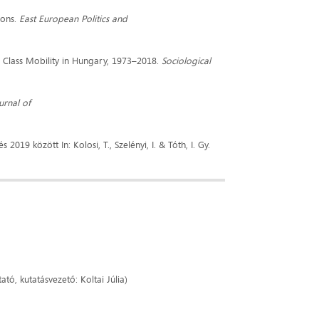
ions.
East European Politics and
nal Class Mobility in Hungary, 1973–2018.
Sociological
urnal of
19 között In: Kolosi, T., Szelényi, I. & Tóth, I. Gy.
ató, kutatásvezető: Koltai Júlia)