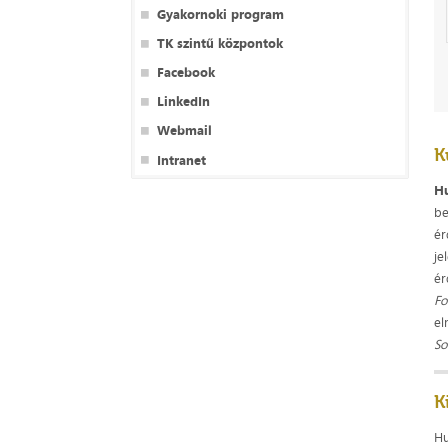
Gyakornoki program
TK szintű központok
Facebook
LinkedIn
Webmail
K
Intranet
Hu
be
ér
je
ér
Fo
el
So
K
Hu