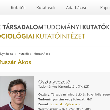
t
Kutatók
Kutatások
Adatbázisok
Kapc
Nyitóoldal
Kutatók
Huszár Ákos
uszár Ákos
Osztályvezető
Tudományos főmunkatárs (TK SZI)
Osztály:
Társadalmi Integráció és Egyenlőtlenségek
Tudományos cím vagy fokozat:
PhD
E-mail:
huszar.akos@tk.elte.hu
Telefonszám:
+36 1 2246700 / 5400