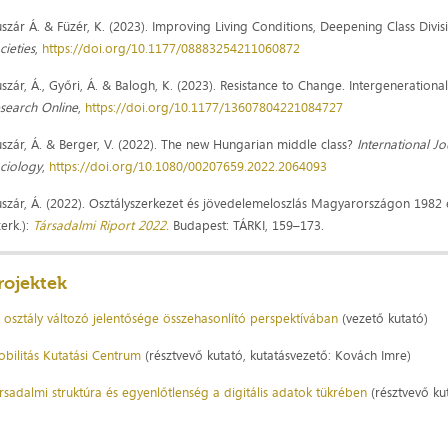
szár Á. & Füzér, K. (2023). Improving Living Conditions, Deepening Class Divis
cieties
,
https://doi.org/10.1177/08883254211060872
szár, Á., Győri, Á. & Balogh, K. (2023). Resistance to Change. Intergeneratio
search Online
,
https://doi.org/10.1177/13607804221084727
szár, Á. & Berger, V. (2022). The new Hungarian middle class?
International Jo
ciology
,
https://doi.org/10.1080/00207659.2022.2064093
szár, Á. (2022). Osztályszerkezet és jövedelemeloszlás Magyarországon 1982 és 20
zerk.):
Társadalmi Riport 2022.
Budapest: TÁRKI, 159–173.
rojektek
 osztály változó jelentősége összehasonlító perspektívában
(vezető kutató)
bilitás Kutatási Centrum
(résztvevő kutató, kutatásvezető: Kovách Imre)
rsadalmi struktúra és egyenlőtlenség a digitális adatok tükrében
(résztvevő kut