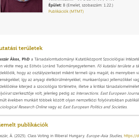
Épület:
B (Emelet, szobaszám: 1.22.)
Publikációk (MTMT)
utatási területek
szár Ákos,
PhD
a Társadalomtudományi Kutatóközpont Szociológiai Intézeté
n védte meg az Eötvös Loránd Tudományegyetemen.
Fő kutatási területe a t
deklődik, hogy az osztályszerkezet miként termeli újra magát, és mennyiben v
lenségekkel, így az anyagi életkörülményekkel, munkaerőpiaci jellemzőkkel vagy
deklődése kiterjed a szociológia történetre, illetve a kritikai társadalomelmél
lyóirat
szerkesztője volt, jelenleg pedig az
Intersections
.
East European Journal
múlt években munkáit többek között olyan nemzetközi folyóiratokban publikál
ciological Research Online
vagy az
East European Politics and Societies
.
iemelt publikációk
szár, Á. (2025). Class Voting in Illiberal Hungary.
Europe-Asia Studies
,
https:/