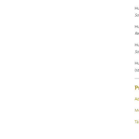
Hu
So
Hu
Re
Hu
So
Hu
(s
P
Az
Mo
Tá