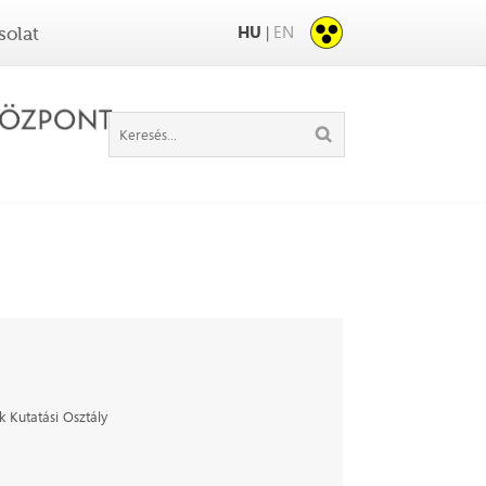
HU
EN
|
solat
 Kutatási Osztály