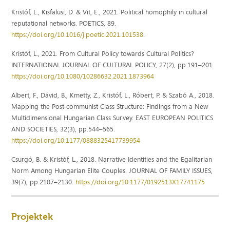
Kristóf, L., Kisfalusi, D. & Vit, E., 2021. Political homophily in cultural
reputational networks. POETICS, 89.
https://doi.org/10.1016/j.poetic.2021.101538
.
Kristóf, L., 2021. From Cultural Policy towards Cultural Politics?
INTERNATIONAL JOURNAL OF CULTURAL POLICY, 27(2), pp.191–201.
https://doi.org/10.1080/10286632.2021.1873964
Albert, F., Dávid, B., Kmetty, Z., Kristóf, L., Róbert, P. & Szabó A., 2018.
Mapping the Post-communist Class Structure: Findings from a New
Multidimensional Hungarian Class Survey. EAST EUROPEAN POLITICS
AND SOCIETIES, 32(3), pp.544–565.
https://doi.org/10.1177/0888325417739954
Csurgó, B. & Kristóf, L., 2018. Narrative Identities and the Egalitarian
Norm Among Hungarian Elite Couples. JOURNAL OF FAMILY ISSUES,
39(7), pp.2107–2130.
https://doi.org/10.1177/0192513X17741175
Projektek