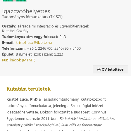
Igazgatóhelyettes
Tudományos főmunkatárs (TK SZI)
Osztály:
Társadalmi Integráció és Egyenlőtlenségek
Kutatási Osztály
Tudományos cím vagy fokozat:
PhD
E-mail:
kristof.luca@tk.elte.hu
Telefonszám:
+36 1 2246700, 2240795 / 5400
Épület:
B (Emelet, szobaszám: 1.22.)
Publikációk (MTMT)
CV letöltése
Kutatási területek
Kristóf Luca, PhD
a Társadalomtudományi Kutatóközpont
tudományos főmunkatársa, jelenleg a Szociológiai Intézet
igazgatóhelyettese. Doktori fokozatát a Budapesti Corvinus
Egyetemen szerezte 2011-ben.
Fő kutatási területe az elitkutatás,
emellett politikai szociológiával, kulturális és fenntartható