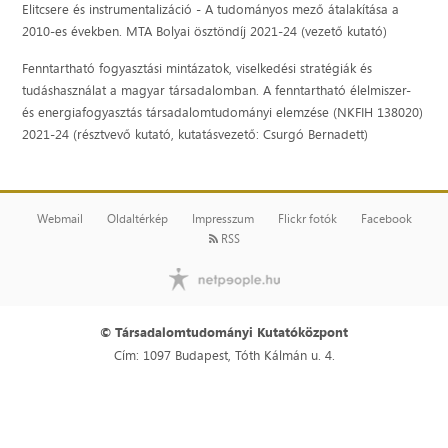
Elitcsere és instrumentalizáció - A tudományos mező átalakítása a
2010-es években. MTA Bolyai ösztöndíj 2021-24 (vezető kutató)
Fenntartható fogyasztási mintázatok, viselkedési stratégiák és
tudáshasználat a magyar társadalomban. A fenntartható élelmiszer-
és energiafogyasztás társadalomtudományi elemzése (NKFIH 138020)
2021-24 (résztvevő kutató, kutatásvezető: Csurgó Bernadett)
Webmail
Oldaltérkép
Impresszum
Flickr fotók
Facebook
RSS
© Társadalomtudományi Kutatóközpont
Cím: 1097 Budapest, Tóth Kálmán u. 4.