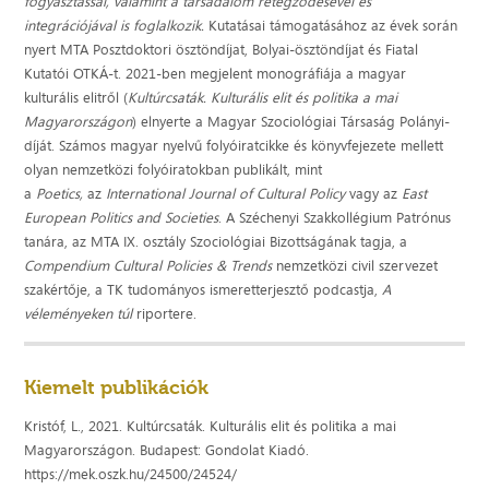
fogyasztással, valamint a társadalom rétegződésével és
integrációjával is foglalkozik.
Kutatásai támogatásához az évek során
nyert MTA Posztdoktori ösztöndíjat, Bolyai-ösztöndíjat és Fiatal
Kutatói OTKÁ-t. 2021-ben megjelent monográfiája a magyar
kulturális elitről (
Kultúrcsaták. Kulturális elit és politika a mai
Magyarországon
) elnyerte a Magyar Szociológiai Társaság Polányi-
díját. Számos magyar nyelvű folyóiratcikke és könyvfejezete mellett
olyan nemzetközi folyóiratokban publikált, mint
a
Poetics,
az
International Journal of Cultural Policy
vagy az
East
European Politics and Societies
. A Széchenyi Szakkollégium Patrónus
tanára, az MTA IX. osztály Szociológiai Bizottságának tagja, a
Compendium Cultural Policies & Trends
nemzetközi civil szervezet
szakértője, a TK tudományos ismeretterjesztő podcastja,
A
véleményeken túl
riportere.
Kiemelt publikációk
Kristóf, L., 2021. Kultúrcsaták. Kulturális elit és politika a mai
Magyarországon. Budapest: Gondolat Kiadó.
https://mek.oszk.hu/24500/24524/