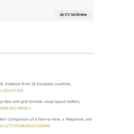
CV letöltése
iefs. Evidence from 28 European countries,
sci.2022.07.029
by-item and grid formats: visual layout matters,
s42409-022-00036-z
Modes? Comparison of a Face-to-Face, a Telephone, and
g/10.1177/1525822X221105940