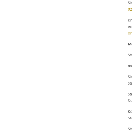
St
02
Km
ex
or
Ma
St
mó
St
St
St
Sz
Kö
Sz
St