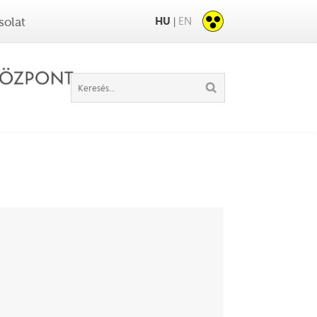
HU
EN
|
solat