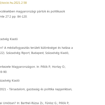
0/socio.hu.2021.2.58
abecslésekben magyarországi pártok és politikusok
emle 27:2 pp. 84-120.
zázadvég Kiadó
dián? A médiafogyasztás területi különbségei és hatása a
(2022). Századvég Riport, Budapest, Századvég Kiadó,
szerkezete Magyarországon. In: Pillók P.; Hortay O.;
59-90.
 Századvég Kiadó
ág 2021 - Társadalom, gazdaság és politika napjainkban,
 Unióban? In: Barthel-Rúzsa Zs.; Fűrész G.; Pillók P.;