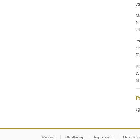
St
Ma
Pi
24
St
el
Tá
Pi
D.
MT
P
Eg
Webmail
Oldaltérkép
Impresszum
Flickr fot