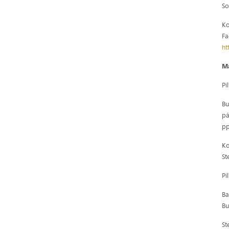
So
Ko
Fa
ht
Ma
Pi
Bu
pá
pp
Ko
St
Pi
Ba
Bu
St