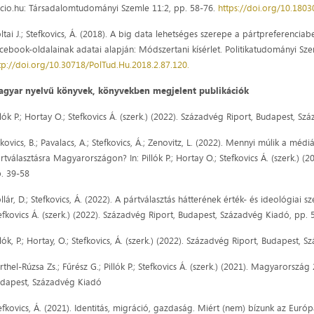
cio.hu: Társadalomtudományi Szemle 11:2, pp. 58-76.
https://doi.org/10.1803
ltai J.; Stefkovics, Á. (2018). A big data lehetséges szerepe a pártpreferenci
cebook-oldalainak adatai alapján: Módszertani kísérlet. Politikatudományi Sz
tp://doi.org/10.30718/PolTud.Hu.2018.2.87.120.
gyar nyelvű könyvek, könyvekben megjelent publikációk
llók P.; Hortay O.; Stefkovics Á. (szerk.) (2022). Századvég Riport, Budapest, S
kovics, B.; Pavalacs, A.; Stefkovics, Á.; Zenovitz, L. (2022). Mennyi múlik a mé
rtválasztásra Magyarországon? In: Pillók P.; Hortay O.; Stefkovics Á. (szerk.) 
. 39-58
llár, D.; Stefkovics, Á. (2022). A pártválasztás hátterének érték- és ideológiai 
efkovics Á. (szerk.) (2022). Századvég Riport, Budapest, Századvég Kiadó, pp. 
llók, P.; Hortay, O.; Stefkovics, Á. (szerk.) (2022). Századvég Riport, Budapest,
rthel-Rúzsa Zs.; Fűrész G.; Pillók P.; Stefkovics Á. (szerk.) (2021). Magyarorsz
dapest, Századvég Kiadó
efkovics, Á. (2021). Identitás, migráció, gazdaság. Miért (nem) bízunk az Európai