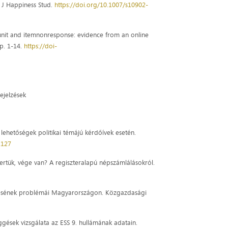
. J Happiness Stud.
https://doi.org/10.1007/s10902-
on unit and itemnonresponse: evidence from an online
pp. 1-14.
https://doi-
rejelzések
 lehetőségek politikai témájú kérdőívek esetén.
1127
mertük, vége van? A regiszteralapú népszámlálásokról.
 mérésének problémái Magyarországon. Közgazdasági
üggések vizsgálata az ESS 9. hullámának adatain.