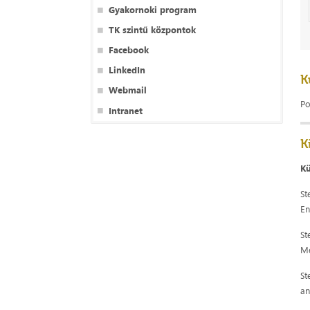
Gyakornoki program
TK szintű központok
Facebook
LinkedIn
K
Webmail
Po
Intranet
K
Kü
St
En
St
Me
St
an