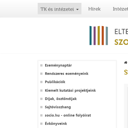
Hírek
Intéze
TK és intézetei
Eseménynaptár
S
Rendszeres eseményeink
Publikációk
Kiemelt kutatási projektjeink
Díjak, ösztöndíjak
Sajtóvisszhang
socio.hu - online folyóirat
Évkönyveink