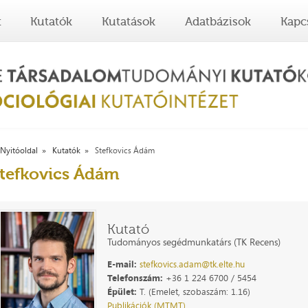
t
Kutatók
Kutatások
Adatbázisok
Kapc
Nyitóoldal
Kutatók
Stefkovics Ádám
tefkovics Ádám
Kutató
Tudományos segédmunkatárs (TK Recens)
E-mail:
stefkovics.adam@tk.elte.hu
Telefonszám:
+36 1 224 6700 / 5454
Épület:
T. (Emelet, szobaszám: 1.16)
Publikációk (MTMT)