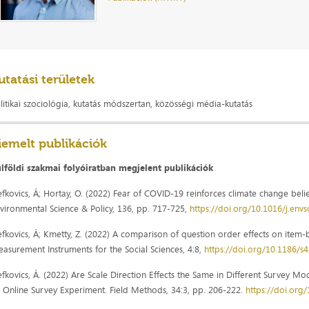
utatási területek
litikai szociológia, kutatás módszertan, közösségi média-kutatás
iemelt publikációk
lföldi szakmai folyóiratban megjelent publikációk
efkovics, Á; Hortay, O. (2022) Fear of COVID-19 reinforces climate change bel
vironmental Science & Policy, 136, pp. 717-725,
https://doi.org/10.1016/j.env
efkovics, Á; Kmetty, Z. (2022) A comparison of question order effects on item-
asurement Instruments for the Social Sciences, 4:8,
https://doi.org/10.1186/
efkovics, Á. (2022) Are Scale Direction Effects the Same in Different Survey 
 Online Survey Experiment. Field Methods, 34:3, pp. 206-222.
https://doi.or