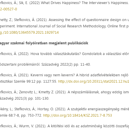
efkovics, Á.; Sik, E. (2022) What Drives Happiness? The Interviewer’s Happiness
2-00527-0
etty, Z.; Stefkovics, Á. (2021). Assessing the effect of questionnaire design 
periment. International Journal of Social Research Methodology, Online first 
g./10.1080/13645579.2021.1929714
gyar szakmai folyóiratban megjelent publikációk
efkovics, Á. (2022). Hova tovább választáskutatás? Gondolatok a választási elő
dszertani problémáiról. Századvég 2022(2) pp. 11-40.
efkovics, Á. (2021). Keverni vagy nem keverni? A hibrid adatfelvételekben rejlő
atisztikai Szemle 99:12 pp. 1127:55.
http://dx.doi.org/10.20311/stat2021.12.hu
efkovics, Á.; Zenovitz L.; Kmetty Z. (2021). A népszámlálásnak, ahogy eddig is
ázadvég 2021(3) pp. 101-130.
kény, L.; Stefkovics, Á.; Hortay, O. (2021). A szubjektív energiaszegénység
emle 68:7-8, pp. 753-772.
http://doi.org/10.18414/KSZ.2021.7-8.753
efkovics, Á.; Wurm, V. (2021). A kitöltési idő és az adatminőség közötti összef