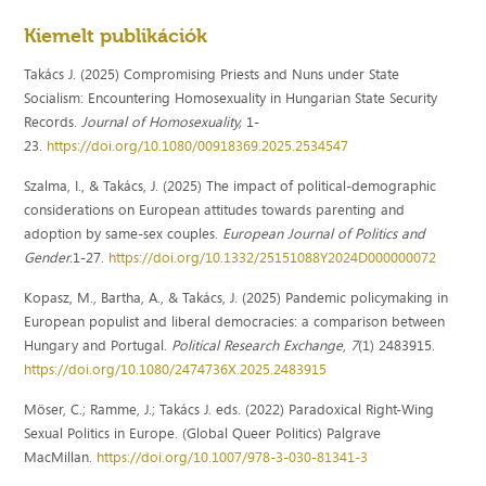
Kiemelt publikációk
Takács J. (2025) Compromising Priests and Nuns under State
Socialism: Encountering Homosexuality in Hungarian State Security
Records.
Journal of Homosexuality,
1-
23.
https://doi.org/10.1080/00918369.2025.2534547
Szalma, I., & Takács, J. (2025) The impact of political-demographic
considerations on European attitudes towards parenting and
adoption by same-sex couples.
European Journal of Politics and
Gender.
1-27.
https://doi.org/10.1332/25151088Y2024D000000072
Kopasz, M., Bartha, A., & Takács, J. (2025) Pandemic policymaking in
European populist and liberal democracies: a comparison between
Hungary and Portugal.
Political Research Exchange
,
7
(1) 2483915.
https://doi.org/10.1080/2474736X.2025.2483915
Möser, C.; Ramme, J.; Takács J. eds. (2022) Paradoxical Right-Wing
Sexual Politics in Europe. (Global Queer Politics) Palgrave
MacMillan.
https://doi.org/10.1007/978-3-030-81341-3