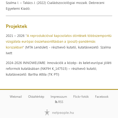
Szalma I. – Takács J. (2022) Családszociológiai mozaik. Debreceni
Egyetemi Kiadó.
Projektek
2021 – 2026 "
A reprodukcióval kapcsolatos döntések többszempontú
vizsgálata európai összehasonlításban a (poszt)-pandémiás
korszakban
" (MTA Lendület) - résztvevő kutató, kutatásvezető: Szalma
Ivett
2024-2026 INNOWELFARE: Innovációk a közép- és kelet-európai jóléti
reformok kutatásában (NKFIH K_147515) – résztvevő kutató;
kutatásvezető: Bartha Attila (TK PTI)
Webmail
Oldaltérkép
Impresszum
Flickr fotók
Facebook
RSS