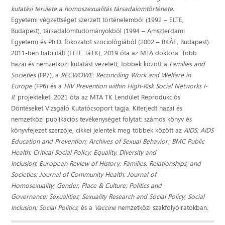
kutatási területe a homoszexualitás társadalomtörténete.
Egyetemi végzettséget szerzett történelemből (1992 – ELTE,
Budapest), társadalomtudományokból (1994 – Amszterdami
Egyetem) és Ph.D. fokozatot szociológiából (2002 – BKÁE, Budapest).
2011-ben habilitált (ELTE TáTK), 2019 óta az MTA doktora. Több
hazai és nemzetközi kutatást vezetett, többek között a
Families and
Societies
(FP7), a
RECWOWE: Reconciling Work and Welfare in
Europe
(FP6) és a
HIV Prevention within High-Risk Social Networks I-
II.
projekteket. 2021 óta az MTA TK Lendület Reprodukciós
Döntéseket Vizsgáló Kutatócsoport tagja. Kiterjedt hazai és
nemzetközi publikációs tevékenységet folytat: számos könyv és
könyvfejezet szerzője, cikkei jelentek meg többek között az
AIDS; AIDS
Education and Prevention; Archives of Sexual Behavior; BMC Public
Health;
Critical Social Policy; Equality, Diversity and
Inclusion
;
European Review of History; Families, Relationships, and
Societies; Journal of Community Health; Journal of
Homosexuality; Gender, Place & Culture; Politics and
Governance; Sexualities; Sexuality Research and Social Policy
;
Social
Inclusion; Social Politics;
és a
Vaccine
nemzetközi szakfolyóiratokban
.