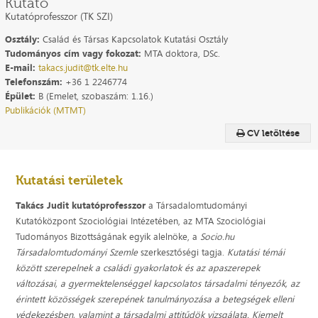
Kutató
Kutatóprofesszor (TK SZI)
Osztály:
Család és Társas Kapcsolatok Kutatási Osztály
Tudományos cím vagy fokozat:
MTA doktora, DSc.
E-mail:
takacs.judit@tk.elte.hu
Telefonszám:
+36 1 2246774
Épület:
B (Emelet, szobaszám: 1.16.)
Publikációk (MTMT)
CV letöltése
Kutatási területek
Takács Judit
kutatóprofesszor
a Társadalomtudományi
Kutatóközpont Szociológiai Intézetében, az MTA Szociológiai
Tudományos Bizottságának egyik alelnöke, a
Socio.hu
Társadalomtudományi Szemle
szerkesztőségi tagja.
Kutatási témái
között szerepelnek a családi gyakorlatok és az apaszerepek
változásai, a gyermektelenséggel kapcsolatos társadalmi tényezők, az
érintett közösségek szerepének tanulmányozása a betegségek elleni
védekezésben, valamint a társadalmi attitűdök vizsgálata. Kiemelt