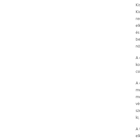
Ki
Ki
re
el
és
be
nö
A 
ko
cs
A 
mu
mo
vé
sz
ki
A 
el