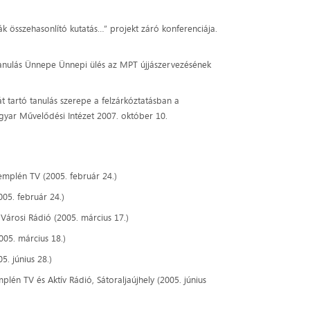
k összehasonlító kutatás…” projekt záró konferenciája.
 Tanulás Ünnepe Ünnepi ülés az MPT újjászervezésének
át tartó tanulás szerepe a felzárkóztatásban a
gyar Művelődési Intézet 2007. október 10.
Zemplén TV (2005. február 24.)
005. február 24.)
y Városi Rádió (2005. március 17.)
005. március 18.)
. június 28.)
lén TV és Aktív Rádió, Sátoraljaújhely (2005. június