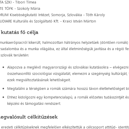
A SZKI - Tibori Tímea
TE TÓFK - Szokoly Mária
RUM Kisebbségkutató Intézet, Somorja, Szlovákia - Tóth Károly
UDIARE Kulturális és Szolgáltató Kft. - Kraici István Márton
 kutatás fő célja
munkaerőpiacról kikerült, halmozottan hátrányos helyzetűek (döntően romák) 
rsadalomba és a munka világába, ez által életminőségük javítása és a régió f
 szlovák területén:
Alapozva a meglévő magyarországi és szlovákiai kutatásokra – elvégezn
összehasonlító szociológiai vizsgálatát, elemezni a szegénység kultúráját,
ezek megváltoztatásának lehetőségeit.
Megtalálni a térségben a romák számára hosszú távon életlehetőséget biz
Ehhez kidolgozni egy kompetencialapú, a romák előzetes tudásszintjét és 
képzési és támogatási rendszert.
egvalósult célkitűzések
 eredeti célkitűzéseknek megfelelően elkészítettük a célcsoport attitűd- ident