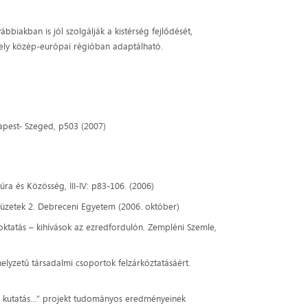
biakban is jól szolgálják a kistérség fejlődését,
mely közép-európai régióban adaptálható.
dapest- Szeged, p503 (2007)
úra és Közösség, III-IV: p83-106. (2006)
 füzetek 2. Debreceni Egyetem (2006. október)
sőoktatás – kihívások az ezredfordulón. Zempléni Szemle,
helyzetű társadalmi csoportok felzárkóztatásáért.
tó kutatás…” projekt tudományos eredményeinek