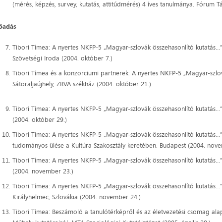
(mérés, képzés, survey, kutatás, attitűdmérés) 4 íves tanulmánya. Fórum
őadás
Tibori Tímea: A nyertes NKFP-5 „Magyar-szlovák összehasonlító kutatás…
Szövetségi Iroda (2004. október 7.)
Tibori Tímea és a konzorciumi partnerek: A nyertes NKFP-5 „Magyar-szlo
Sátoraljaújhely, ZRVA székház (2004. október 21.)
Tibori Tímea: A nyertes NKFP-5 „Magyar-szlovák összehasonlító kutatás
(2004. október 29.)
Tibori Tímea: A nyertes NKFP-5 „Magyar-szlovák összehasonlító kutatás…
tudományos ülése a Kultúra Szakosztály keretében. Budapest (2004. nov
Tibori Tímea: A nyertes NKFP-5 „Magyar-szlovák összehasonlító kutatá
(2004. november 23.)
Tibori Tímea: A nyertes NKFP-5 „Magyar-szlovák összehasonlító kutatás…”
Királyhelmec, Szlovákia (2004. november 24.)
Tibori Tímea: Beszámoló a tanulótérképről és az életvezetési csomag ala