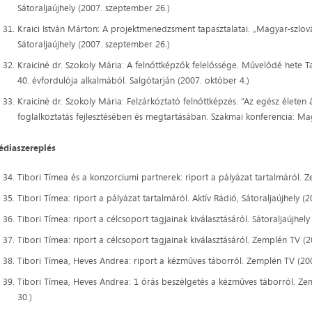
Sátoraljaújhely (2007. szeptember 26.)
Kraici István Márton: A projektmenedzsment tapasztalatai. „Magyar-szlová
Sátoraljaújhely (2007. szeptember 26.)
Kraiciné dr. Szokoly Mária: A felnőttképzők felelőssége. Művelődé hete
40. évfordulója alkalmából. Salgótarján (2007. október 4.)
Kraiciné dr. Szokoly Mária: Felzárkóztató felnőttképzés. ”Az egész életen 
foglalkoztatás fejlesztésében és megtartásában. Szakmai konferencia: Ma
diaszereplés
Tibori Tímea és a konzorciumi partnerek: riport a pályázat tartalmáról. 
Tibori Tímea: riport a pályázat tartalmáról. Aktív Rádió, Sátoraljaújhely (2
Tibori Tímea: riport a célcsoport tagjainak kiválasztásáról. Sátoraljaújhel
Tibori Tímea: riport a célcsoport tagjainak kiválasztásáról. Zemplén TV (2
Tibori Tímea, Heves Andrea: riport a kézműves táborról. Zemplén TV (2005
Tibori Tímea, Heves Andrea: 1 órás beszélgetés a kézműves táborról. Zemp
30.)