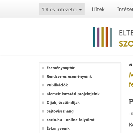
Hírek
Intéze
TK és intézetei
Eseménynaptár
M
Rendszeres eseményeink
f
Publikációk
Kiemelt kutatási projektjeink
P
Díjak, ösztöndíjak
Sajtóvisszhang
Ti
socio.hu - online folyóirat
K
Évkönyveink