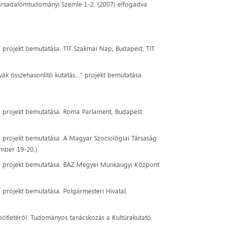
 Társadalomtudományi Szemle 1-2. (2007) elfogadva
” projekt bemutatása. TIT Szakmai Nap, Budapest, TIT
vák összehasonlító kutatás…” projekt bemutatása.
…” projekt bemutatása. Roma Parlament, Budapest
” projekt bemutatása. A Magyar Szociológiai Társaság
ember 19-20.)
s…” projekt bemutatása. BAZ Megyei Munkaügyi Központ
 projekt bemutatása. Polgármesteri Hivatal,
pötletéről. Tudományos tanácskozás a Kultúrakutató