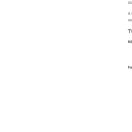
át
A 
se
T
K
Fo