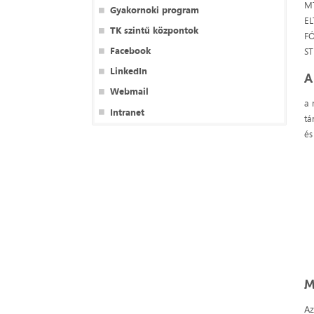
MT
Gyakornoki program
EL
TK szintű központok
FÓ
Facebook
ST
LinkedIn
A
Webmail
a 
Intranet
tá
és
M
Az