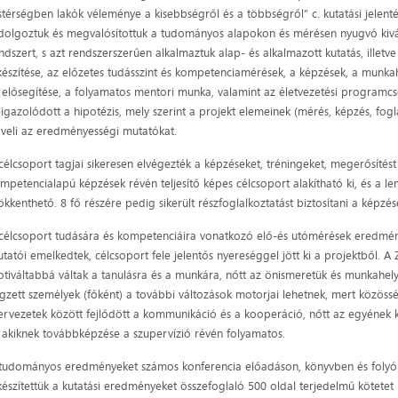
stérségben lakók véleménye a kisebbségről és a többségről” c. kutatási jelenté
dolgoztuk és megvalósítottuk a tudományos alapokon és mérésen nyugvó kiválas
ndszert, s azt rendszerszerűen alkalmaztuk alap- és alkalmazott kutatás, illetve
készítése, az előzetes tudásszint és kompetenciamérések, a képzések, a munka
 elősegítése, a folyamatos mentori munka, valamint az életvezetési programc
igazolódott a hipotézis, mely szerint a projekt elemeinek (mérés, képzés, fog
veli az eredményességi mutatókat.
célcsoport tagjai sikeresen elvégezték a képzéseket, tréningeket, megerősítést
mpetencialapú képzések révén teljesítő képes célcsoport alakítható ki, és a l
ökkenthető. 8 fő részére pedig sikerült részfoglalkoztatást biztosítani a képzés
célcsoport tudására és kompetenciáira vonatkozó elő-és utómérések eredménye
tatói emelkedtek, célcsoport fele jelentős nyereséggel jött ki a projektből. 
tiváltabbá váltak a tanulásra és a munkára, nőtt az önismeretük és munkahely
gzett személyek (főként) a további változások motorjai lehetnek, mert közössé
ervezetek között fejlődött a kommunikáció és a kooperáció, nőtt az egyének 
, akiknek továbbképzése a szupervízió révén folyamatos.
tudományos eredményeket számos konferencia előadáson, könyvben és folyóir
készítettük a kutatási eredményeket összefoglaló 500 oldal terjedelmű kötete