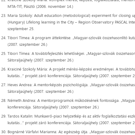
MTA-TIT, Pásztó (2006. november 14.)
Maria Szokoly: Adult education (metodological) experiment for closing u
(Hungary) Lifelong learning in the City – Region Observatory PASCAL Inte
szeptember 25.
Tibori Tímea: A program áttekintése. „Magyar-szlovák összehasonlító kuta
(2007. szeptember 26.)
Tibori Tímea: A továbbfejlesztés lehetőségei. „Magyar-szlovák összehasonl
Sátoraljaújhely (2007. szeptember 26.)
Kraiciné Szokoly Mária: A projekt mérési-képzési eredményei. A továbbha
kutatás…” projekt záró konferenciája. Sátoraljaújhely (2007. szeptember 2
Heves Andrea: A mentorképzés pszichológiája. „Magyar-szlovák összehason
Sátoraljaújhely (2007. szeptember 26.)
Németh Andrea: A mentorprogramok működésének fontossága. „Magyar-sz
konferenciája. Sátoraljaújhely (2007. szeptember 26.)
Tardos Katalin: Munkaerő-piaci helyzetkép és az aktív foglalkoztatási e
kutatás…” projekt záró konferenciája. Sátoraljaújhely (2007. szeptember 2
Bognárné Várfalvi Marianna: Az egészség útja. „Magyar-szlovák összehaso