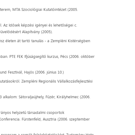
terem, MTA Szociológiai Kutatóintézet (2005.
. Az Idősek képzési igényei és lehetőségei c.
űvelődésért Alapítvány (2005).
sz életen át tartó tanulás - a Zempléni Kistérségben
sában. PTE FEK Ifjúságsegítő kurzus, Pécs (2006. október
d Fesztivál, Hajós (2006. június 10.)
tatásokról. Zempléni Regionális Vállalkozásfejlesztési
alkalom: Sátoraljaújhely, Fűzér, Királyhelmec (2006.
trányos helyzetű társadalmi csoportok
onferencia. Fürstenfeld, Ausztria (2006. szeptember
ri program a romák felzárkóztatásáért. Tudomány Hete,