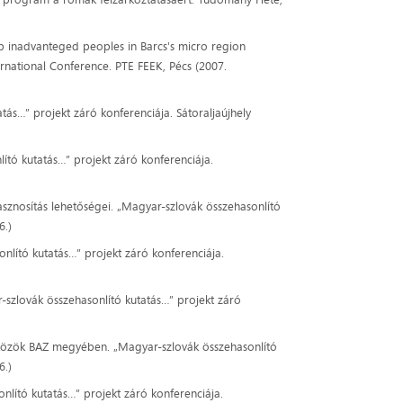
p inadvanteged peoples in Barcs's micro region
rnational Conference. PTE FEEK, Pécs (2007.
tás…” projekt záró konferenciája. Sátoraljaújhely
ító kutatás…” projekt záró konferenciája.
sznosítás lehetőségei. „Magyar-szlovák összehasonlító
6.)
lító kutatás…” projekt záró konferenciája.
lovák összehasonlító kutatás…” projekt záró
szközök BAZ megyében. „Magyar-szlovák összehasonlító
6.)
nlító kutatás…” projekt záró konferenciája.