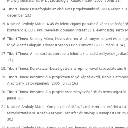
Műhely kutatásairól, MTA Szociológiai Kutatóintézet (2005. április 28.)
Tibori Tímea: Összefoglaló az első éves projektmunkáról. MTA Jakobinus 
december 13.)
Kraiciné Szokoly Mária: A 45 év feletti cigány populáció képezhetőségéről
konferencia, ELTE PPK Neveléstudományi Intézet ELTE élethosszig Tartó M
Tibori Tímea, Szokoly Mária, Heves Andrea: A hátrányos helyzet és az egé
folyó kutatás alapján. Fővárosi Szabó Ervin Könyvtár (2006. március 24.)
Tibori Tímea: A mentorálás szerepe a felnőttek tanulási esélyeinek javítá
13.)
Tibori Tímea: Kerekasztal-beszélgetés a terepmunkával kapcsolatosan. Grun
Tibori Tímea: Beszámoló a projektben folyó képzésekről, illetve életmódku
Alapítvány, Sátoraljaújhely (2006. június 16.)
Tibori Tímea: Beszámoló a projekt eredményességéről és nehézségeiről. 3 
június 30.)
Kraiciné Szokoly Mária: Komplex felnőttképzés módszertani kísérlet a há
felzárkóztatására. Közép-Európa: Transzfer és dialógus Budapest Fórum K
30.)
Kraiciné Szokoly Mária: Komplex mérési, képzési, foglalkoztatási, mento