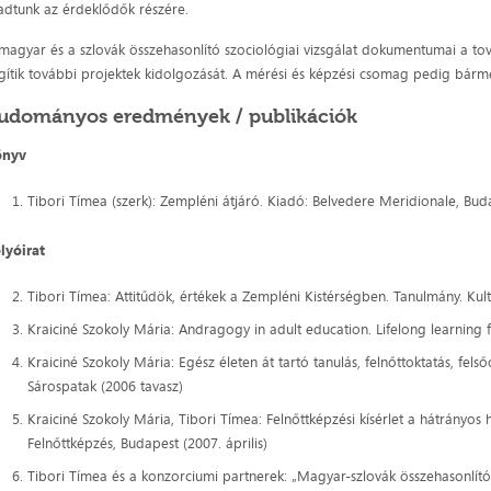
adtunk az érdeklődők részére.
magyar és a szlovák összehasonlító szociológiai vizsgálat dokumentumai a továb
gítik további projektek kidolgozását. A mérési és képzési csomag pedig bár
udományos eredmények / publikációk
önyv
Tibori Tímea (szerk): Zempléni átjáró. Kiadó: Belvedere Meridionale, Bu
lyóirat
Tibori Tímea: Attitűdök, értékek a Zempléni Kistérségben. Tanulmány. Kult
Kraiciné Szokoly Mária: Andragogy in adult education. Lifelong learning
Kraiciné Szokoly Mária: Egész életen át tartó tanulás, felnőttoktatás, fel
Sárospatak (2006 tavasz)
Kraiciné Szokoly Mária, Tibori Tímea: Felnőttképzési kísérlet a hátrányos 
Felnőttképzés, Budapest (2007. április)
Tibori Tímea és a konzorciumi partnerek: „Magyar-szlovák összehasonlí