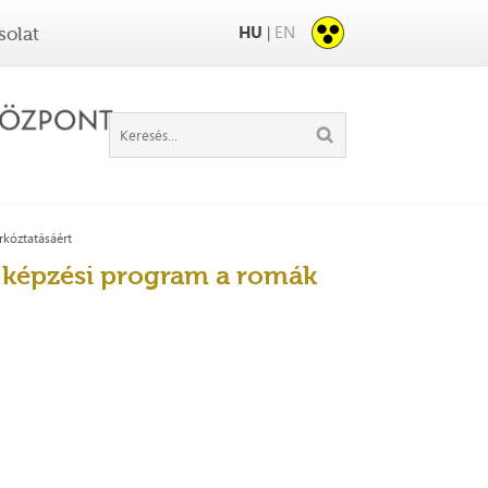
HU
EN
|
solat
rkóztatásáért
 képzési program a romák