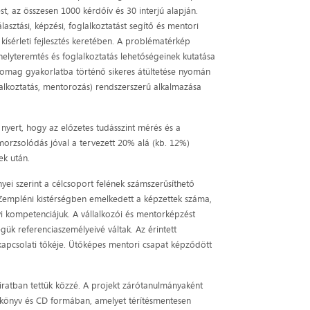
st, az összesen 1000 kérdőív és 30 interjú alapján.
ztási, képzési, foglalkoztatást segítő és mentori
 kísérleti fejlesztés keretében. A problématérkép
helyteremtés és foglalkoztatás lehetőségeinek kutatása
somag gyakorlatba történő sikeres átültetése nyomán
lalkoztatás, mentorozás) rendszerszerű alkalmazása
 nyert, hogy az előzetes tudásszint mérés és a
emorzsolódás jóval a tervezett 20% alá (kb. 12%)
ek után.
i szerint a célcsoport felének számszerűsíthető
A Zempléni kistérségben emelkedett a képzettek száma,
i kompetenciájuk. A vállalkozói és mentorképzést
gük referenciaszemélyeivé váltak. Az érintett
kapcsolati tőkéje. Ütőképes mentori csapat képződött
atban tettük közzé. A projekt zárótanulmányaként
t könyv és CD formában, amelyet térítésmentesen