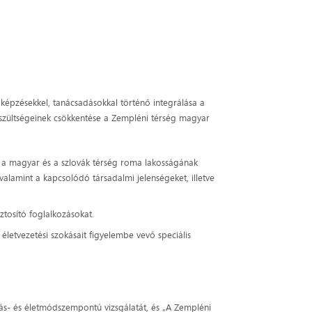
képzésekkel, tanácsadásokkal történő integrálása a
eszültségeinek csökkentése a Zempléni térség magyar
i a magyar és a szlovák térség roma lakosságának
 valamint a kapcsolódó társadalmi jelenségeket, illetve
tosító foglalkozásokat.
életvezetési szokásait figyelembe vevő speciális
itás- és életmódszempontú vizsgálatát, és „A Zempléni