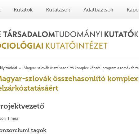
t
Kutatók
Kutatások
Adatbázisok
Kapc
Nyitóoldal
Magyar-szlovák összehasonlító komplex képzési program a romák felzá
agyar-szlovák összehasonlító komplex
elzárkóztatásáért
rojektvezető
bori Tímea
onzorciumi tagok