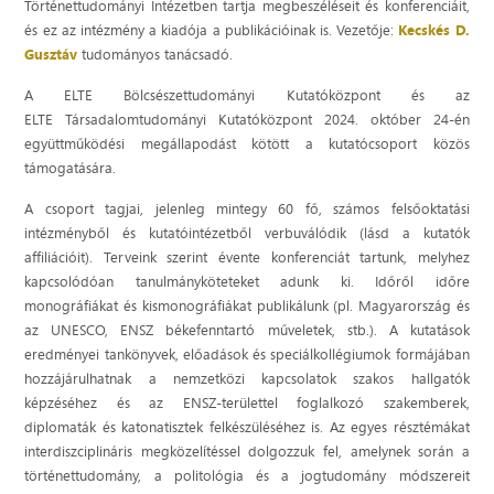
Történettudományi Intézetben tartja megbeszéléseit és konferenciáit,
és ez az intézmény a kiadója a publikációinak is. Vezetője:
Kecskés D.
Gusztáv
tudományos tanácsadó.
A ELTE Bölcsészettudományi Kutatóközpont és az
ELTE Társadalomtudományi Kutatóközpont 2024. október 24-én
együttműködési megállapodást kötött a kutatócsoport közös
támogatására.
A csoport tagjai, jelenleg mintegy 60 fő, számos felsőoktatási
intézményből és kutatóintézetből verbuválódik (lásd a kutatók
affiliációit). Terveink szerint évente konferenciát tartunk, melyhez
kapcsolódóan tanulmányköteteket adunk ki. Időről időre
monográfiákat és kismonográfiákat publikálunk (pl. Magyarország és
az UNESCO, ENSZ békefenntartó műveletek, stb.). A kutatások
eredményei tankönyvek, előadások és speciálkollégiumok formájában
hozzájárulhatnak a nemzetközi kapcsolatok szakos hallgatók
képzéséhez és az ENSZ-területtel foglalkozó szakemberek,
diplomaták és katonatisztek felkészüléséhez is. Az egyes résztémákat
interdiszciplináris megközelítéssel dolgozzuk fel, amelynek során a
történettudomány, a politológia és a jogtudomány módszereit