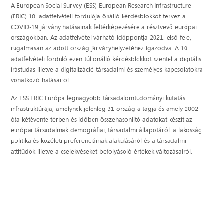
A European Social Survey (ESS) European Research Infrastructure
(ERIC) 10. adatfelvételi fordulója önálló kérdésblokkot tervez a
COVID-19 járvány hatásainak feltérképezésére a résztvevő európai
országokban. Az adatfelvétel várható időppontja 2021. első fele,
rugalmasan az adott ország járványhelyzetéhez igazodva. A 10.
adatfelvételi forduló ezen túl önálló kérdésblokkot szentel a digitális
írástudás illetve a digitalizáció társadalmi és személyes kapcsolatokra
vonatkozó hatásairól.
Az ESS ERIC Európa legnagyobb társadalomtudományi kutatási
infrastruktúrája, amelynek jelenleg 31 ország a tagja és amely 2002
óta kétévente térben és időben összehasonlító adatokat készít az
európai társadalmak demográfiai, társadalmi állapotáról, a lakosság
politika és közéleti preferenciáinak alakulásáról és a társadalmi
attitűdök illetve a cselekvéseket befolyásoló értékek változásairól.