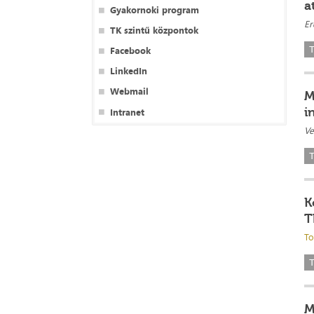
a
Gyakornoki program
Er
TK szintű központok
Facebook
T
LinkedIn
Webmail
M
i
Intranet
Ve
T
K
T
To
T
M