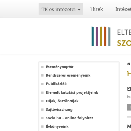
Hírek
Intéze
TK és intézetei
Eseménynaptár
H
Rendszeres eseményeink
Publikációk
E
Kiemelt kutatási projektjeink
ir
Díjak, ösztöndíjak
T
Sajtóvisszhang
socio.hu - online folyóirat
M
Évkönyveink