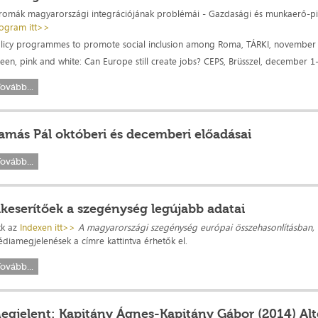
romák magyarországi integrációjának problémái - Gazdasági és munkaerő-pi
ogram itt>>
licy programmes to promote social inclusion among Roma, TÁRKI, november
een, pink and white: Can Europe still create jobs? CEPS, Brüsszel, december 1
ovább...
amás Pál októberi és decemberi előadásai
ovább...
lkeserítőek a szegénység legújabb adatai
kk az
Indexen itt>>
A magyarországi szegénység európai összehasonlításban,
diamegjelenések a címre kattintva érhetők el.
ovább...
egjelent: Kapitány Ágnes-Kapitány Gábor (2014) Alte