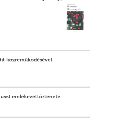
udit közreműködésével
auszt emlékezettörténete