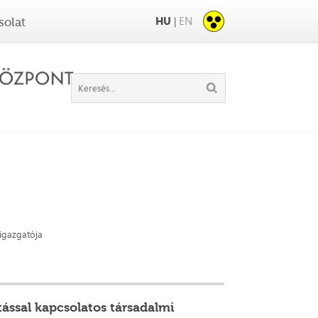
HU
EN
|
solat
 igazgatója
ással kapcsolatos társadalmi