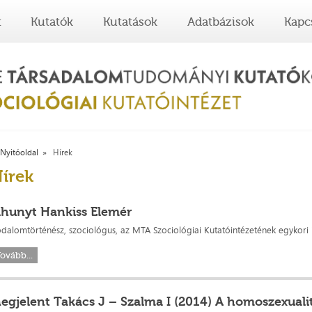
t
Kutatók
Kutatások
Adatbázisok
Kapc
Nyitóoldal
Hírek
írek
lhunyt Hankiss Elemér
odalomtörténész, szociológus, az MTA Szociológiai Kutatóintézetének egykori
ovább...
egjelent Takács J – Szalma I (2014) A homoszexualit