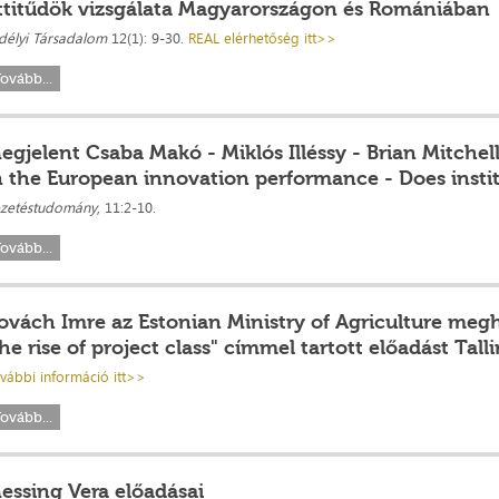
ttitűdök vizsgálata Magyarországon és Romániában
délyi Társadalom
12(1): 9-30.
REAL elérhetőség itt>>
ovább...
egjelent Csaba Makó - Miklós Illéssy - Brian Mitchel
n the European innovation performance - Does insti
zetéstudomány
, 11:2-10.
ovább...
ovách Imre az Estonian Ministry of Agriculture meg
he rise of project class" címmel tartott előadást Ta
vábbi információ itt>>
ovább...
essing Vera előadásai