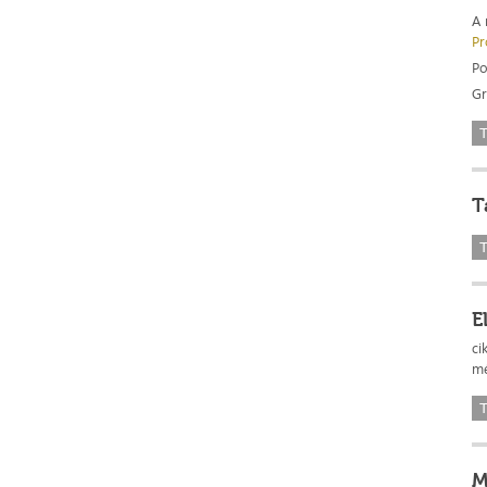
A 
Pr
Po
Gr
T
T
T
E
ci
mé
T
M