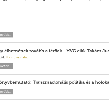
ovább...
gy élhetnének tovább a férfiak - HVG cikk Takács J
cikk
itt>> olvasható.
ovább...
önyvbemutató: Transznacionális politika és a holok
ovább...