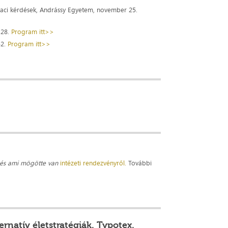
aci kérdések, Andrássy Egyetem, november 25.
 28.
Program itt>>
-2.
Program itt>>
 és ami mögötte van
intézeti rendezvényről.
További
rnatív életstratégiák. Typotex.