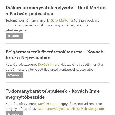
Diákönkormányzatok helyzete - Gerő Márton
a Partizán podcastban
Tudományos főmunkatársunk,
Gerő Márton
a Partizán podcast
műsorában beszélt a diákönkormányzatok helyzetéről és
lehetőségeiről.
Tovább...
Polgármesterek fizetéscsökkentése - Kovách
Imre a Népszavában
Kutatóprofesszorunk,
Kovách Imre
a Népszavának adott interjút a
polgármesterek tervezett fizetéscsökkentésével kapcsolatban.
Tovább...
Tudománybarát települések - Kovách Imre
megnyitóbeszéde
Kutatóprofesszorunk,
Kovách Imre
megnyitóbeszédével rendezte
meg nyitófórumát az
MTA Tudománybarát Települések Mozgalom
.
Tovább...