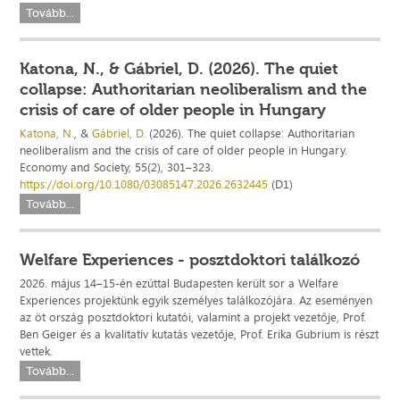
Tovább...
Katona, N., & Gábriel, D. (2026). The quiet
collapse: Authoritarian neoliberalism and the
crisis of care of older people in Hungary
Katona, N.
, &
Gábriel, D.
(2026). The quiet collapse: Authoritarian
neoliberalism and the crisis of care of older people in Hungary.
Economy and Society, 55(2), 301–323.
https://doi.org/10.1080/03085147.2026.2632445
(D1)
Tovább...
Welfare Experiences - posztdoktori találkozó
2026. május 14–15-én ezúttal Budapesten került sor a Welfare
Experiences projektünk egyik személyes találkozójára. Az eseményen
az öt ország posztdoktori kutatói, valamint a projekt vezetője, Prof.
Ben Geiger és a kvalitatív kutatás vezetője, Prof. Erika Gubrium is részt
vettek.
Tovább...