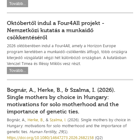
Tovább...
Októbertől indul a Four4All projekt -
Nemzetközi kutatás a munkaidő
csökkentéséről
2026 októberében indul a Four4All, amely a Horizon Europe
program keretében a munkaidő-csökkentés átfogó, több országra
kiterjedő vizsgálatát végzi hét különböző országban. A kutatásban
Venczel Timea és Illéssy Miklós vesz részt.
Tovább...
Bognár, A., Herke, B., & Szalma, I. (2026).
Single mothers by choice in Hungary:
motivations for solo motherhood and the
importance of genetic ties.
Bognár, A.,
Herke, B.
, &
Szalma, I.
(2026). Single mothers by choice in
Hungary: motivations for solo motherhood and the importance of
genetic ties.
Human Fertility
,
29
(1).
https://doi.org/10.1080/14647273.2026.2682158
(Q2)