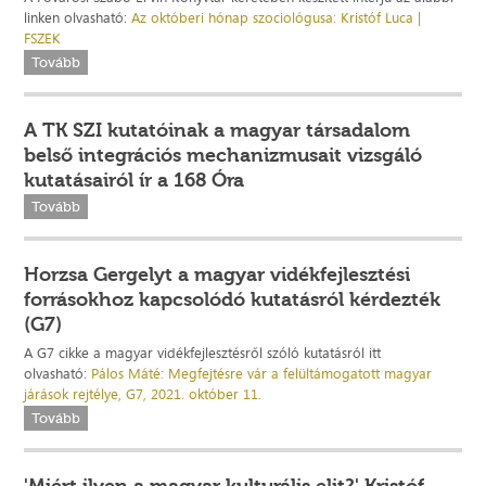
linken olvasható:
Az októberi hónap szociológusa: Kristóf Luca |
FSZEK
Tovább
A TK SZI kutatóinak a magyar társadalom
belső integrációs mechanizmusait vizsgáló
kutatásairól ír a 168 Óra
Tovább
Horzsa Gergelyt a magyar vidékfejlesztési
forrásokhoz kapcsolódó kutatásról kérdezték
(G7)
A G7 cikke a magyar vidékfejlesztésről szóló kutatásról itt
olvasható:
Pálos Máté: Megfejtésre vár a felültámogatott magyar
járások rejtélye, G7, 2021. október 11.
Tovább