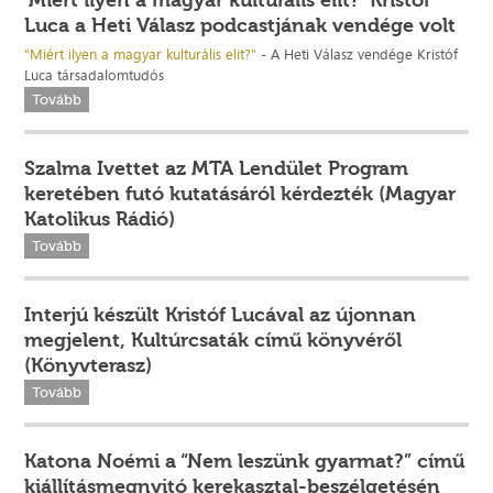
'Miért ilyen a magyar kulturális elit?' Kristóf
Luca a Heti Válasz podcastjának vendége volt
"Miért ilyen a magyar kulturális elit?"
- A Heti Válasz vendége Kristóf
Luca társadalomtudós
Tovább
Szalma Ivettet az MTA Lendület Program
keretében futó kutatásáról kérdezték (Magyar
Katolikus Rádió)
Tovább
Interjú készült Kristóf Lucával az újonnan
megjelent, Kultúrcsaták című könyvéről
(Könyvterasz)
Tovább
Katona Noémi a “Nem leszünk gyarmat?” című
kiállításmegnyitó kerekasztal-beszélgetésén