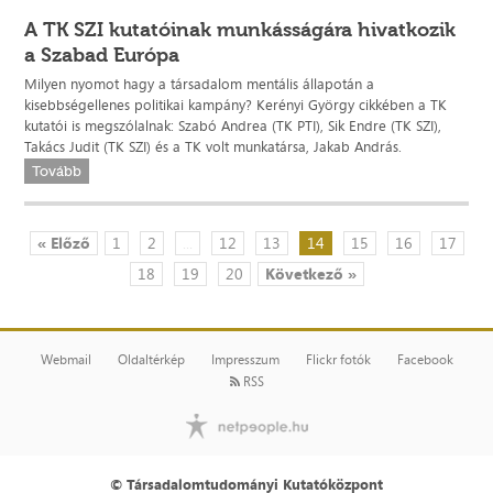
A TK SZI kutatóinak munkásságára hivatkozik
a Szabad Európa
Milyen nyomot hagy a társadalom mentális állapotán a
kisebbségellenes politikai kampány? Kerényi György cikkében a TK
kutatói is megszólalnak: Szabó Andrea (TK PTI), Sik Endre (TK SZI),
Takács Judit (TK SZI) és a TK volt munkatársa, Jakab András.
Tovább
« Előző
1
2
...
12
13
14
15
16
17
18
19
20
Következő »
Webmail
Oldaltérkép
Impresszum
Flickr fotók
Facebook
RSS
© Társadalomtudományi Kutatóközpont