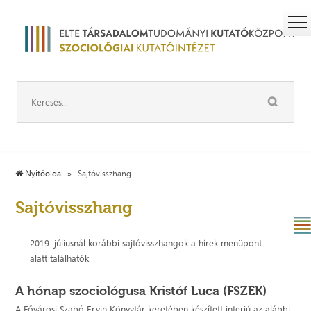
Nyitóoldal
Sajtóvisszhang
Sajtóvisszhang
2019. júliusnál korábbi sajtóvisszhangok a hírek menüpont
alatt találhatók
A hónap szociológusa Kristóf Luca (FSZEK)
A Fővárosi Szabó Ervin Könyvtár keretében készített interjú az alábbi