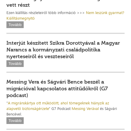
vett részt
Ezen kiállítás részleteiről több információ >>>
Nem leszünk gyarmat?
Kiállításmegnyitó
Tovább
Interjút készített Szikra Dorottyával a Magyar
Narancs a kormányzati családpolitika
nyerteseiről és veszteseiről
Tovább
Messing Vera és Ságvári Bence beszél a
migrációval kapcsolatos attitűdökről (G7
podcast)
"
A migránskártya ott működött, ahol tömegeknek hiányzik az
alapvető biztonságérzete
" G7 Podcast
Messing Verával
és Ságvári
Bencével.
Tovább