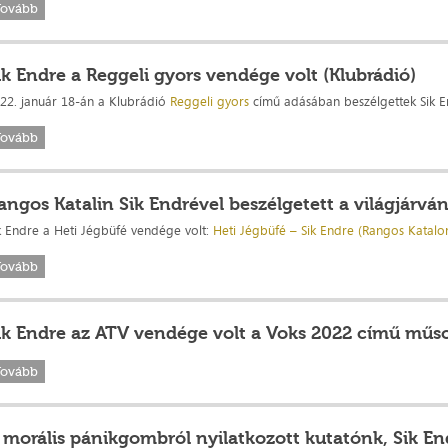
Tovább
ik Endre a Reggeli gyors vendége volt (Klubrádió)
22. január 18-án a Klubrádió
Reggeli gyors
című adásában beszélgettek Sik En
Tovább
angos Katalin Sik Endrével beszélgetett a világjárván
k Endre a Heti Jégbüfé vendége volt:
Heti Jégbüfé – Sik Endre (Rangos Katalon
Tovább
ik Endre az ATV vendége volt a Voks 2022 című műs
Tovább
 morális pánikgombról nyilatkozott kutatónk, Sik En