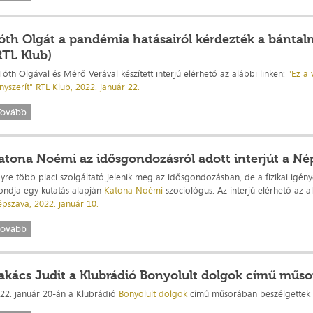
óth Olgát a pandémia hatásairól kérdezték a bánta
RTL Klub)
Tóth Olgával és Mérő Verával készített interjú elérhető az alábbi linken:
"Ez a 
nyszerít" RTL Klub, 2022. január 22.
Tovább
atona Noémi az idősgondozásról adott interjút a N
yre több piaci szolgáltató jelenik meg az idősgondozásban, de a fizikai igény
ndja egy kutatás alapján
Katona Noémi
szociológus. Az interjú elérhető az a
pszava, 2022. január 10.
Tovább
akács Judit a Klubrádió Bonyolult dolgok című műso
22. január 20-án a Klubrádió
Bonyolult dolgok
című műsorában beszélgettek T