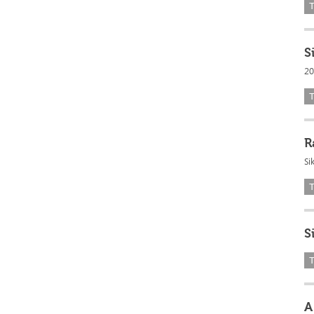
S
20
R
Si
S
A