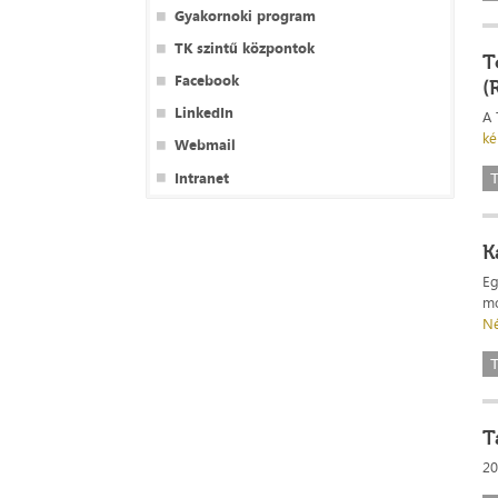
Gyakornoki program
TK szintű központok
T
Facebook
(
LinkedIn
A 
ké
Webmail
Intranet
K
Eg
mo
Né
T
20