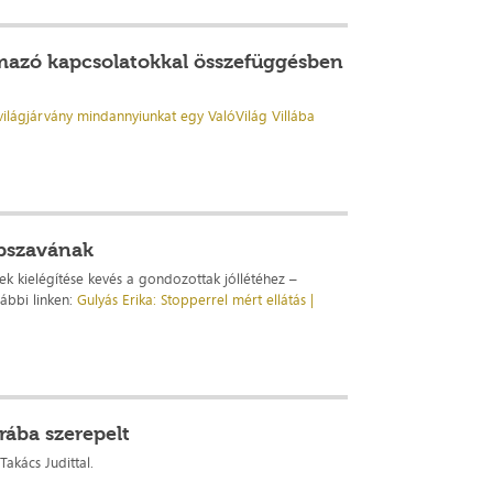
lmazó kapcsolatokkal összefüggésben
világjárvány mindannyiunkat egy ValóVilág Villába
épszavának
ek kielégítése kevés a gondozottak jóllétéhez –
lábbi linken:
Gulyás Erika: Stopperrel mért ellátás |
rába szerepelt
akács Judittal.