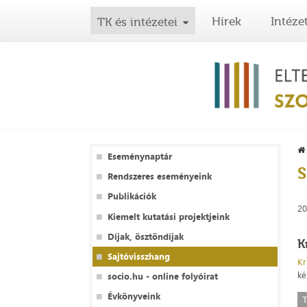
Hírek
Intéze
TK és intézetei
Eseménynaptár
S
Rendszeres eseményeink
Publikációk
20
Kiemelt kutatási projektjeink
Díjak, ösztöndíjak
K
Sajtóvisszhang
Kr
ké
socio.hu - online folyóirat
Évkönyveink