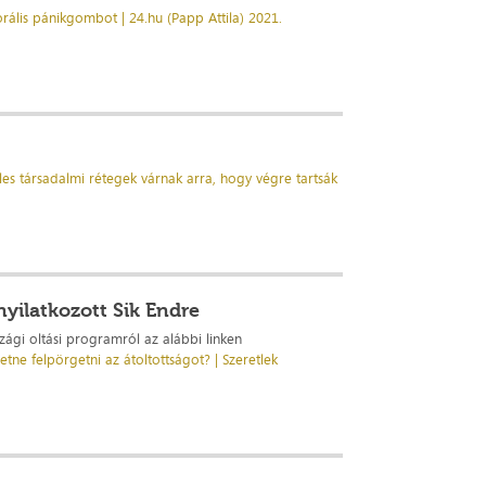
rális pánikgombot | 24.hu (Papp Attila) 2021.
les társadalmi rétegek várnak arra, hogy végre tartsák
nyilatkozott Sik Endre
szági oltási programról az alábbi linken
tne felpörgetni az átoltottságot? | Szeretlek