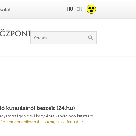
HU
EN
|
solat
óló kutatásáról beszélt (24.hu)
i Magyarországon című könyvéhez kapcsolódó kutatásról
pítésben gondolkodnak” | 24.hu, 2022. február 3.