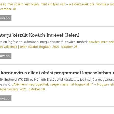
világ már sosem lesz olyan, mint amilyen volt – a Fidesz évek óta nyomja a mo
cember 18.
Tovább
nterjú készült Kovách Imrével (Jelen)
Jelen legfrisebb számában interjú olvasható Kovách Imrével:
Kovách Imre: Szé
et valakinek | Jelen (Szabó Brigitta), 2021. október 25.
Tovább
 koronavírus elleni oltási programmal kapcsolatban 
Sik Endrével (TK SZI) és Németh Erzsébettel készített teljes interjú a magyaror
vasható:
„Akik nem megrögzöttek, szépen lassan át fognak állni” – Hogyan lehe
gyarország, 2021. október 19.
Tovább