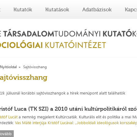
t
Kutatók
Kutatások
Adatbázisok
Kapc
Nyitóoldal
Sajtóvisszhang
ajtóvisszhang
19. júliusnál korábbi sajtóvisszhangok a hírek menüpont alatt találhatók
ristóf Luca (TK SZI) a 2010 utáni kultúrpolitikáról sz
istóf Lucát
a nemrég megjelent Kultúrcsaták. Kulturális elit és politika a ma
rdezték:
Vas Máté interjúja Kristóf Lucával: „Jobboldali ideológusok korszaké
Tovább