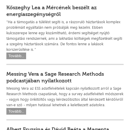
Kőszeghy Lea a Mércének beszélt az
energiaszegénységről
"Ha a támogatás a túlélést segíti is, a rászoruló háztartások komplex
problémáit egyáltalán nem próbálják meg kezelni. Ebben
kulcsszerepe lenne egy kiszámítható, érdemi segítséget nyújtó
támogatási rendszernek, ami a lakhatási költségek megfizetését segíti
a szegény háztartások számára. De fontos lenne a lakások
korszerűsítése is.
"
Tovább...
Messing Vera a Sage Research Methods
podcastjában nyilatkozott
Messing Vera az ESS adatfelvételek kapcsán nyilatkozott arról a Sage
Research Methods csapatának, hogy a survey adatfelvételi módszerek
- vagyis hogy önkitöltős vagy kérdezőbiztos által kérdezett kérdőívről
van-e szó - milyen hatással lehetnek a keletkezett adatokra.
Tovább...
Albert Fruzsina és Dávid Beáta a Magenta