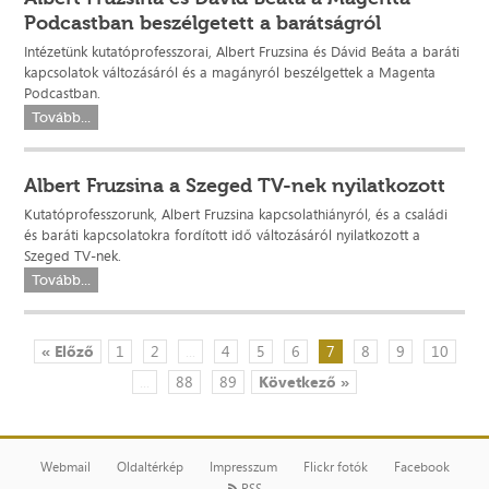
Podcastban beszélgetett a barátságról
Intézetünk kutatóprofesszorai, Albert Fruzsina és Dávid Beáta a baráti
kapcsolatok változásáról és a magányról beszélgettek a Magenta
Podcastban.
Tovább...
Albert Fruzsina a Szeged TV-nek nyilatkozott
Kutatóprofesszorunk, Albert Fruzsina kapcsolathiányról, és a családi
és baráti kapcsolatokra fordított idő változásáról nyilatkozott a
Szeged TV-nek.
Tovább...
« Előző
1
2
...
4
5
6
7
8
9
10
...
88
89
Következő »
Webmail
Oldaltérkép
Impresszum
Flickr fotók
Facebook