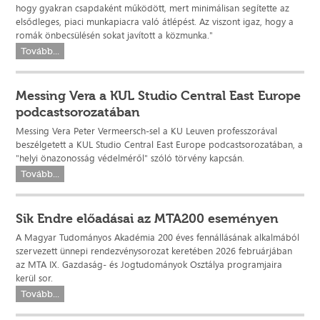
hogy gyakran csapdaként működött, mert minimálisan segítette az
elsődleges, piaci munkapiacra való átlépést. Az viszont igaz, hogy a
romák önbecsülésén sokat javított a közmunka."
Tovább...
Messing Vera a KUL Studio Central East Europe
podcastsorozatában
Messing Vera Peter Vermeersch-sel a KU Leuven professzorával
beszélgetett a KUL Studio Central East Europe podcastsorozatában, a
"helyi önazonosság védelméről" szóló törvény kapcsán.
Tovább...
Sik Endre előadásai az MTA200 eseményen
A Magyar Tudományos Akadémia 200 éves fennállásának alkalmából
szervezett ünnepi rendezvénysorozat keretében 2026 februárjában
az MTA IX. Gazdaság- és Jogtudományok Osztálya programjaira
kerül sor.
Tovább...