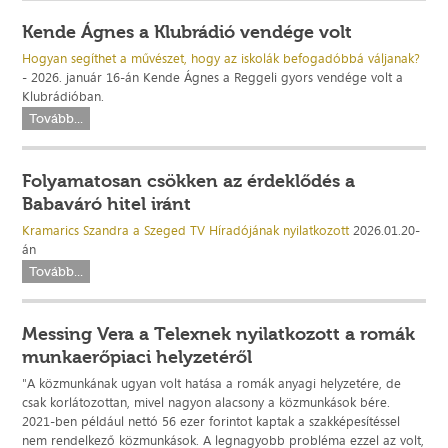
Kende Ágnes a Klubrádió vendége volt
Hogyan segíthet a művészet, hogy az iskolák befogadóbbá váljanak?
- 2026. január 16-án Kende Ágnes a Reggeli gyors vendége volt a
Klubrádióban.
Tovább...
Folyamatosan csökken az érdeklődés a
Babaváró hitel iránt
Kramarics Szandra a Szeged TV Híradójának nyilatkozott
2026.01.20-
án
Tovább...
Messing Vera a Telexnek nyilatkozott a romák
munkaerőpiaci helyzetéről
"A közmunkának ugyan volt hatása a romák anyagi helyzetére, de
csak korlátozottan, mivel nagyon alacsony a közmunkások bére.
2021-ben például nettó 56 ezer forintot kaptak a szakképesítéssel
nem rendelkező közmunkások. A legnagyobb probléma ezzel az volt,