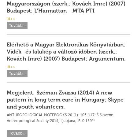
Magyarországon (szerk.: Kovách Imre) (2007)
Budapest: L'Harmattan - MTA PTI
itt>>
Tovább...
Elérhető a Magyar Elektronikus Könyvtárban:
Vidék- és falukép a változó időben (szerk.:
Kovách Imre) (2007) Budapest: Argumentum.
itt>>
Tovább...
Megjelent: Széman Zsuzsa (2014) A new
pattern in long term care in Hungary: Skype
and youth volunteers.
ANTHROPOLOGICAL NOTEBOOKS 20 (1): 105-117. Š Slovene
Anthropological Society 2014, Ljubjana; IF: 0.139**
Tovább...