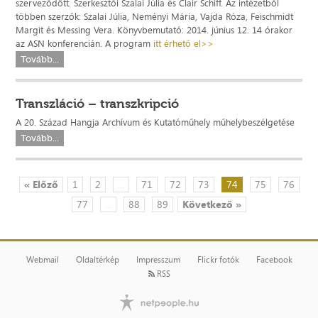
szerveződött. Szerkesztői Szalai Júlia és Clair Schiff. Az intézetből
többen szerzők: Szalai Júlia, Neményi Mária, Vajda Róza, Feischmidt
Margit és Messing Vera. Könyvbemutató: 2014. június 12. 14 órakor
az ASN konferencián. A program
itt érhető el>>
Tovább...
Transzláció – transzkripció
A 20. Század Hangja Archívum és Kutatóműhely műhelybeszélgetése
Tovább...
« Előző
1
2
...
71
72
73
74
75
76
77
...
88
89
Következő »
Webmail
Oldaltérkép
Impresszum
Flickr fotók
Facebook
RSS