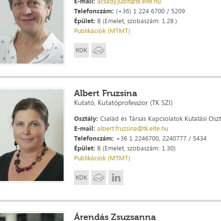
E-mail:
acsady.judit@tk.elte.hu
Telefonszám:
(+36) 1 224 6700 / 5209
Épület:
B (Emelet, szobaszám: 1.28.)
Publikációk (MTMT)
Albert Fruzsina
Kutató, Kutatóprofesszor (TK SZI)
Osztály:
Család és Társas Kapcsolatok Kutatási Oszt
E-mail:
albert.fruzsina@tk.elte.hu
Telefonszám:
+36 1 2246700, 2240777 / 5434
Épület:
B (Emelet, szobaszám: 1.30)
Publikációk (MTMT)
Árendás Zsuzsanna