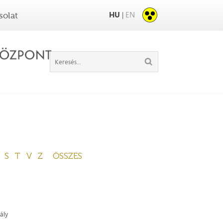
HU
EN
|
solat
S
T
V
Z
ÖSSZES
ály