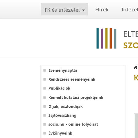
Hírek
Intéze
TK és intézetei
Eseménynaptár
K
Rendszeres eseményeink
Publikációk
Kiemelt kutatási projektjeink
Díjak, ösztöndíjak
Sajtóvisszhang
socio.hu - online folyóirat
Évkönyveink