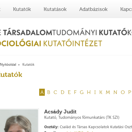
t
Kutatók
Kutatások
Adatbázisok
Kapc
Nyitóoldal
Kutatók
utatók
A
B
C
D
E
F
G
H
I
K
M
N
O
P
Acsády Judit
Kutató, Tudományos főmunkatárs (TK SZI)
Osztály:
Család és Társas Kapcsolatok Kutatási Oszt