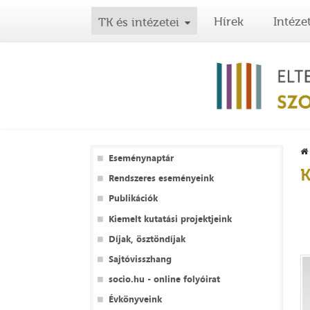
Hírek
Intéze
TK és intézetei
Eseménynaptár
K
Rendszeres eseményeink
Publikációk
Kiemelt kutatási projektjeink
Díjak, ösztöndíjak
Sajtóvisszhang
socio.hu - online folyóirat
Évkönyveink