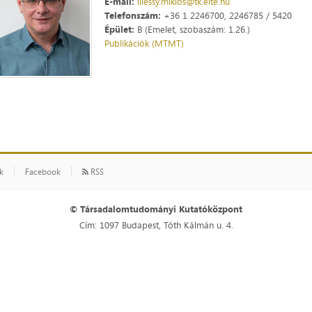
E-mail:
illessy.miklos@tk.elte.hu
Telefonszám:
+36 1 2246700, 2246785 / 5420
Épület:
B (Emelet, szobaszám: 1.26.)
Publikációk (MTMT)
ók
Facebook
RSS
© Társadalomtudományi Kutatóközpont
Cím: 1097 Budapest, Tóth Kálmán u. 4.