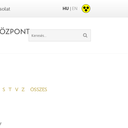
HU
EN
|
solat
S
T
V
Z
ÖSSZES
y