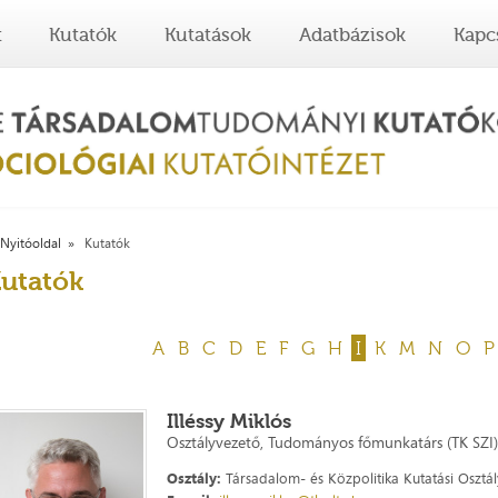
t
Kutatók
Kutatások
Adatbázisok
Kapc
Nyitóoldal
Kutatók
utatók
A
B
C
D
E
F
G
H
I
K
M
N
O
P
Illéssy Miklós
Osztályvezető, Tudományos főmunkatárs (TK SZI)
Osztály:
Társadalom- és Közpolitika Kutatási Osztál